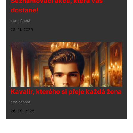
Seznamovací akce, která vás
dostane!
společnost
25. 11. 2025
Kavalír, kterého si přeje každá žena
společnost
26. 09. 2025