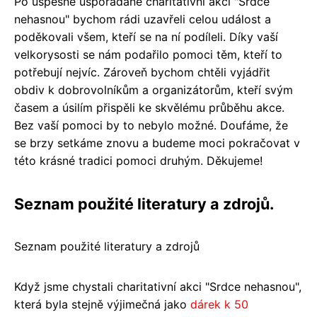
Po úspěšně uspořádané charitativní akci "Srdce
nehasnou" bychom rádi uzavřeli celou událost a
poděkovali všem, kteří se na ní podíleli. Díky vaší
velkorysosti se nám podařilo pomoci těm, kteří to
potřebují nejvíc. Zároveň bychom chtěli vyjádřit
obdiv k dobrovolníkům a organizátorům, kteří svým
časem a úsilím přispěli ke skvělému průběhu akce.
Bez vaší pomoci by to nebylo možné. Doufáme, že
se brzy setkáme znovu a budeme moci pokračovat v
této krásné tradici pomoci druhým. Děkujeme!
Seznam použité literatury a zdrojů.
Seznam použité literatury a zdrojů
Když jsme chystali charitativní akci "Srdce nehasnou",
která byla stejně výjimečná jako
dárek k 50