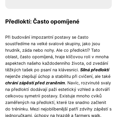
Předloktí: Často opomíjené
Při budování impozantní postavy se často
soustředíme na velké svalové skupiny, jako jsou
hrudník, záda nebo nohy. Ale co předloktí? Tato
oblast, často opomíjená, hraje klíčovou roli v mnoha
aspektech našeho každodenního života, od zvedání
těžkých tašek po psaní na klávesnici.
Silná předloktí
nejenže zlepšují úchop a stabilitu při cvičení, ale také
chrání zápěstí před zraněním
. Navíc, rozvinuté svaly
na předloktí dodávají paži estetický vzhled a dotváří
celkovou symetrii postavy. Existuje mnoho cviků
zaměřených na předloktí, které lze snadno začlenit
do tréninku. Mezi nejoblíbenější patří zdvihy zápěstí s
jednoručkami, úchopy na hrazdě a farmers walk.