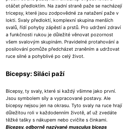
otáčet předloktím. Na zadní straně paže se nacházejí
tricepsy, které jsou zodpovědné za natažení paže v
lokti. Svaly předloktí, komplexní skupina menších
svalů, řídí pohyby zápěstí a prstů. Pro udržení zdraví
a funkčnosti rukou je důležité věnovat pozornost
všem svalovým skupinám. Pravidelné protahování a
posilování pomůže předcházet zraněním a udržovat
ruce silné a pohyblivé po celý život.
Bicepsy: Siláci paží
Bicepsy, ty svaly, které si každý všimne jako první.
Jsou symbolem síly a vypracované postavy. Ale
bicepsy nejsou jen na okrasu. Tyto svaly na ruce hrají
důležitou roli v každodenním životě, ať už zvedáte
těžké tašky s nákupem nebo cvičíte s činkami.
Bicepsy, odborně nazývané musculus biceps