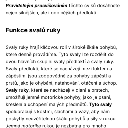
Pravidelným procvičováním
těchto cviků dosáhnete
nejen silnějších, ale i odolnějších předloktí.
Funkce svalů ruky
Svaly ruky hrají klíčovou roli v široké škále pohybů,
které denně provádíme. Tyto svaly lze rozdělit do
dvou hlavních skupin: svaly předloktí a svaly ruky.
Svaly předloktí, které se nacházejí mezi loktem a
zápěstím, jsou zodpovědné za pohyby zápěstí a
prstů, jako je ohýbání, natahování, otáčení a úchop.
Svaly ruky
, které se nacházejí v dlani a prstech,
umožňují jemné motorické pohyby, jako je psaní,
kreslení a uchopení malých předmětů.
Tyto svaly
spolupracují s kostmi, šlachami a vazy, aby nám
poskytly neuvěřitelnou škálu pohybů a síly v rukou.
Jemná motorika
rukou je nezbytná pro mnoho