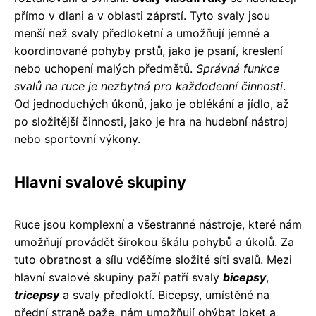
přímo v dlani a v oblasti záprstí. Tyto svaly jsou
menší než svaly předloketní a umožňují jemné a
koordinované pohyby prstů, jako je psaní, kreslení
nebo uchopení malých předmětů.
Správná funkce
svalů na ruce je nezbytná pro každodenní činnosti
.
Od jednoduchých úkonů, jako je oblékání a jídlo, až
po složitější činnosti, jako je hra na hudební nástroj
nebo sportovní výkony.
Hlavní svalové skupiny
Ruce jsou komplexní a všestranné nástroje, které nám
umožňují provádět širokou škálu pohybů a úkolů. Za
tuto obratnost a sílu vděčíme složité síti svalů. Mezi
hlavní svalové skupiny paží patří svaly
bicepsy
,
tricepsy
a svaly předloktí. Bicepsy, umístěné na
přední straně paže, nám umožňují ohýbat loket a