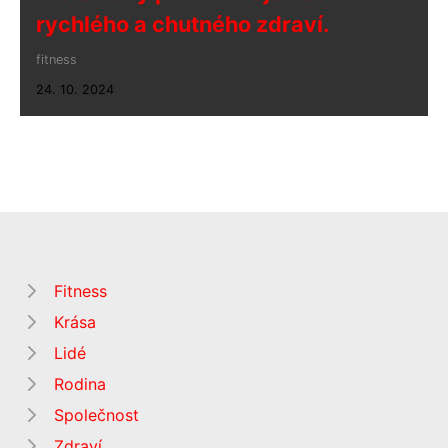
rychlého a chutného zdraví.
fitness
24. 10. 2024
Fitness
Krása
Lidé
Rodina
Společnost
Zdraví