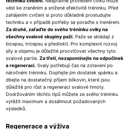
techniku cvičení.
Nesprávné provedení cviků může
vést ke zraněním a snížené efektivitě tréninku. Před
zahájením cvičení si proto důkladně prostudujte
techniku a v případě potřeby se poraďte s trenérem.
Za druhé, zařaďte do svého tréninku cviky na
všechny svalové skupiny paží.
Paže se skládají z
bicepsu, tricepsu a předloktí. Pro komplexní rozvoj
síly a objemu je důležité procvičovat všechny tyto
svalové partie.
Za třetí, nezapomínejte na odpočinek
a regeneraci.
Svaly potřebují čas na zotavení po
náročném tréninku. Dopřejte jim dostatek spánku a
dbejte na dostatečný příjem bílkovin, které jsou
důležité pro růst a regeneraci svalové hmoty.
Dodržováním těchto tipů můžete ze svého tréninku
vytěžit maximum a dosáhnout požadovaných
výsledků.
Regenerace a výživa