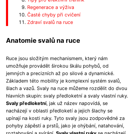
Regenerace a výživa
Časté chyby při cvičení
Zdraví svalů na ruce
Anatomie svalů na ruce
Ruce jsou složitým mechanismem, který nám
umožňuje provádět širokou škálu pohybů, od
jemných a precizních až po silové a dynamické.
Základem této mobility je komplexní systém svalů,
šlach a vazů. Svaly na ruce můžeme rozdělit do dvou
hlavních skupin: svaly předloketní a svaly vlastní ruky.
Svaly předloketní
, jak už název napovídá, se
nacházejí v oblasti předloketí a jejich šlachy se
upínají na kosti ruky. Tyto svaly jsou zodpovědné za
pohyby zápěstí a prstů, jako je ohýbání, natahování,
roztahování a svírání.
Svaly vlastní ruky
se nacházejí