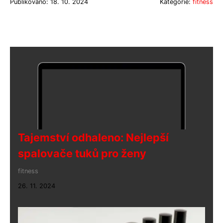
Publikováno: 18. 10. 2024
Kategorie:
fitness
Tajemství odhaleno: Nejlepší
spalovače tuků pro ženy
fitness
26. 11. 2024