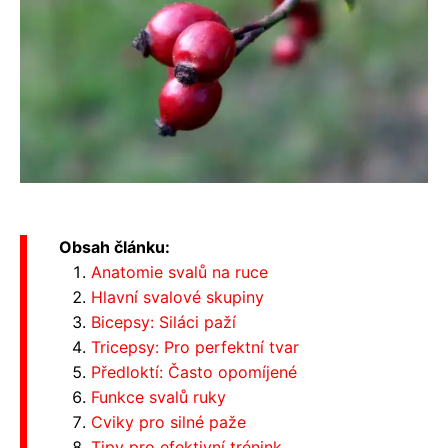
Obsah článku:
Anatomie svalů na ruce
Hlavní svalové skupiny
Bicepsy: Siláci paží
Tricepsy: Pro perfektní tvar
Předloktí: Často opomíjené
Funkce svalů ruky
Cviky pro silné paže
Tipy pro efektivní trénink