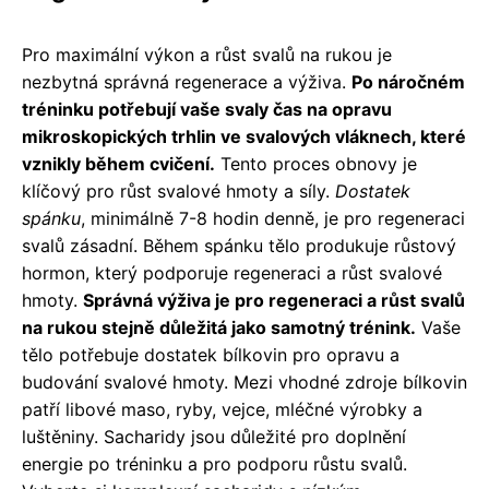
Pro maximální výkon a růst svalů na rukou je
nezbytná správná regenerace a výživa.
Po náročném
tréninku potřebují vaše svaly čas na opravu
mikroskopických trhlin ve svalových vláknech, které
vznikly během cvičení.
Tento proces obnovy je
klíčový pro růst svalové hmoty a síly.
Dostatek
spánku
, minimálně 7-8 hodin denně, je pro regeneraci
svalů zásadní. Během spánku tělo produkuje růstový
hormon, který podporuje regeneraci a růst svalové
hmoty.
Správná výživa je pro regeneraci a růst svalů
na rukou stejně důležitá jako samotný trénink.
Vaše
tělo potřebuje dostatek bílkovin pro opravu a
budování svalové hmoty. Mezi vhodné zdroje bílkovin
patří libové maso, ryby, vejce, mléčné výrobky a
luštěniny. Sacharidy jsou důležité pro doplnění
energie po tréninku a pro podporu růstu svalů.