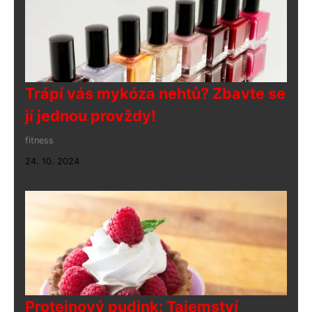
Trápí vás mykóza nehtů? Zbavte se
jí jednou provždy!
fitness
24. 10. 2024
Proteinový pudink: Tajemství