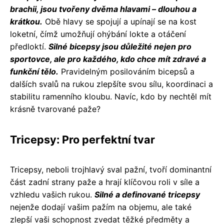
brachii, jsou tvořeny dvěma hlavami – dlouhou a
krátkou.
Obě hlavy se spojují a upínají se na kost
loketní, čímž umožňují ohýbání lokte a otáčení
předloktí.
Silné bicepsy jsou důležité nejen pro
sportovce, ale pro každého, kdo chce mít zdravé a
funkční tělo.
Pravidelným posilováním bicepsů a
dalších svalů na rukou zlepšíte svou sílu, koordinaci a
stabilitu ramenního kloubu. Navíc, kdo by nechtěl mít
krásně tvarované paže?
Tricepsy: Pro perfektní tvar
Tricepsy, neboli trojhlavý sval pažní, tvoří dominantní
část zadní strany paže a hrají klíčovou roli v síle a
vzhledu vašich rukou.
Silné a definované tricepsy
nejenže dodají vašim pažím na objemu, ale také
zlepší vaši schopnost zvedat těžké předměty a