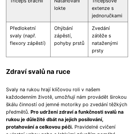
Triceps brachii
Natahování
Tricepsové
lokte
extenze s
jednoručkami
Předloketní
Ohýbání
Zvedání
svaly (např.
zápěstí,
zátěže s
flexory zápěstí)
pohyby prstů
nataženými
prsty
Zdraví svalů na ruce
Svaly na rukou hrají klíčovou roli v našem
každodenním životě, umožňují nám provádět širokou
škálu činností od jemné motoriky po zvedání těžkých
předmětů.
Pro udržení zdraví a funkčnosti svalů na
rukou je důležité dbát na jejich posilování,
protahování a celkovou péči.
Pravidelné cvičení