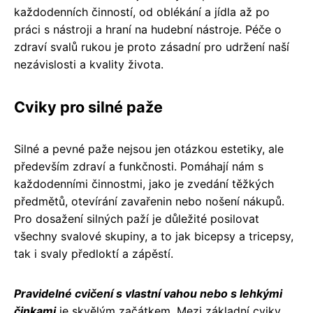
každodenních činností, od oblékání a jídla až po
práci s nástroji a hraní na hudební nástroje. Péče o
zdraví svalů rukou je proto zásadní pro udržení naší
nezávislosti a kvality života.
Cviky pro silné paže
Silné a pevné paže nejsou jen otázkou estetiky, ale
především zdraví a funkčnosti. Pomáhají nám s
každodenními činnostmi, jako je zvedání těžkých
předmětů, otevírání zavařenin nebo nošení nákupů.
Pro dosažení silných paží je důležité posilovat
všechny svalové skupiny, a to jak bicepsy a tricepsy,
tak i svaly předloktí a zápěstí.
Pravidelné cvičení s vlastní vahou nebo s lehkými
činkami
je skvělým začátkem. Mezi základní cviky