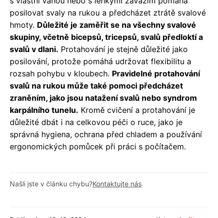
s vlastní vahou nebo s lehkými závažím pomáhá
posilovat svaly na rukou a předcházet ztrátě svalové
hmoty.
Důležité je zaměřit se na všechny svalové
skupiny, včetně bicepsů, tricepsů, svalů předloktí a
svalů v dlani.
Protahování je stejně důležité jako
posilování, protože pomáhá udržovat flexibilitu a
rozsah pohybu v kloubech.
Pravidelné protahování
svalů na rukou může také pomoci předcházet
zraněním, jako jsou natažení svalů nebo syndrom
karpálního tunelu.
Kromě cvičení a protahování je
důležité dbát i na celkovou péči o ruce, jako je
správná hygiena, ochrana před chladem a používání
ergonomických pomůcek při práci s počítačem.
Našli jste v článku chybu?
Kontaktujte nás