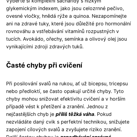
Vyberte si komplexní sacharidy s nízkým
glykemickým indexem, jako jsou celozrnné pečivo,
ovesné vločky, hnědá rýže a quinoa. Nezapomínejte
ani na zdravé tuky, které jsou důležité pro hormonální
rovnováhu a vstřebávání vitamínů rozpustných v
tucích. Avokádo, ořechy, semínka a olivový olej jsou
vynikajícími zdroji zdravých tuků.
Časté chyby při cvičení
Při posilování svalů na rukou, ať už bicepsu, tricepsu
nebo předloktí, se často opakují určité chyby. Tyto
chyby mohou snižovat efektivitu cvičení a v horším
případě vést k přetížení a zranění. Jednou z
nejčastějších chyb je
příliš těžká váha
. Pokud
nezvládáte daný cvik s perfektní technikou, snižujete
zapojení cílových svalů a zvyšujete riziko zranění.
Další častou chybou je
zanedbávání správné