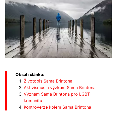
Obsah článku:
Životopis Sama Brintona
Aktivismus a výzkum Sama Brintona
Význam Sama Brintona pro LGBT+
komunitu
Kontroverze kolem Sama Brintona