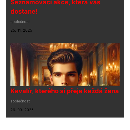
Seznamovací akce, která vás
dostane!
společnost
25. 11. 2025
Kavalír, kterého si přeje každá žena
společnost
26. 09. 2025