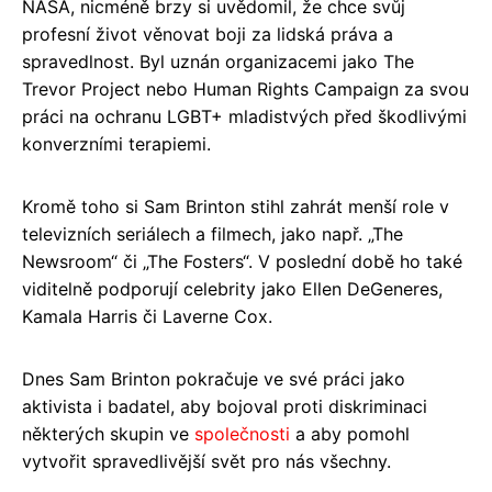
NASA, nicméně brzy si uvědomil, že chce svůj
profesní život věnovat boji za lidská práva a
spravedlnost. Byl uznán organizacemi jako The
Trevor Project nebo Human Rights Campaign za svou
práci na ochranu LGBT+ mladistvých před škodlivými
konverzními terapiemi.
Kromě toho si Sam Brinton stihl zahrát menší role v
televizních seriálech a filmech, jako např. „The
Newsroom“ či „The Fosters“. V poslední době ho také
viditelně podporují celebrity jako Ellen DeGeneres,
Kamala Harris či Laverne Cox.
Dnes Sam Brinton pokračuje ve své práci jako
aktivista i badatel, aby bojoval proti diskriminaci
některých skupin ve
společnosti
a aby pomohl
vytvořit spravedlivější svět pro nás všechny.