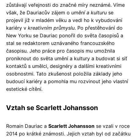
zůstávají veřejnosti do značné míry neznámé. Víme
však, že Dauriacův zájem o
umění a kulturu
se
projevil již v mladém věku a vedl ho k vybudování
kariéry v
kreativním průmyslu
. Po přestěhování do
New Yorku se Dauriac ponořil do světa časopisů a
stal se redaktorem uznávaného francouzského
časopisu. Jeho práce pro časopis mu umožnila
proniknout do světa umění a kultury a budovat si síť
kontaktů s umělci, designéry a dalšími kreativními
osobnostmi. Tato zkušenost položila základy jeho
budoucí kariéry a pomohla mu rozvinout jeho vlastní
estetické cítění.
Vztah se Scarlett Johansson
Romain Dauriac a
Scarlett Johansson
se vzali v roce
2014 po krátké známosti. Jejich vztah byl od začátku