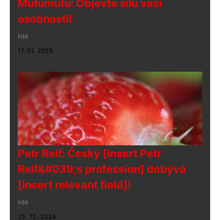
Mutumutu: Objevte sílu vaší
osobnosti!
lidé
17. 01. 2025
Petr Reif: Český [insert Petr
Reif&#039;s profession] dobývá
[insert relevant field]!
lidé
25. 12. 2024