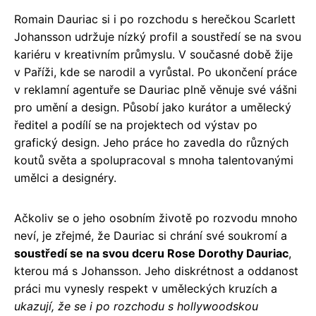
Romain Dauriac si i po rozchodu s herečkou Scarlett
Johansson udržuje nízký profil a soustředí se na svou
kariéru v kreativním průmyslu. V současné době žije
v Paříži, kde se narodil a vyrůstal. Po ukončení práce
v reklamní agentuře se Dauriac plně věnuje své vášni
pro umění a design. Působí jako kurátor a umělecký
ředitel a podílí se na projektech od výstav po
grafický design. Jeho práce ho zavedla do různých
koutů světa a spolupracoval s mnoha talentovanými
umělci a designéry.
Ačkoliv se o jeho osobním životě po rozvodu mnoho
neví, je zřejmé, že Dauriac si chrání své soukromí a
soustředí se na svou dceru Rose Dorothy Dauriac
,
kterou má s Johansson. Jeho diskrétnost a oddanost
práci mu vynesly respekt v uměleckých kruzích a
ukazují, že se i po rozchodu s hollywoodskou