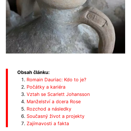
Obsah článku:
Romain Dauriac: Kdo to je?
Počátky a kariéra
Vztah se Scarlett Johansson
Manželství a dcera Rose
Rozchod a následky
Současný život a projekty
Zajímavosti a fakta