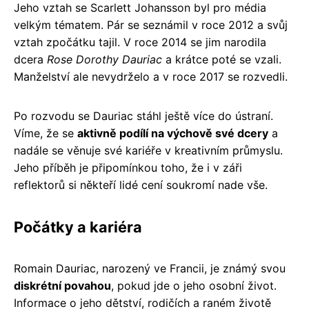
Jeho vztah se Scarlett Johansson byl pro média
velkým tématem. Pár se seznámil v roce 2012 a svůj
vztah zpočátku tajil. V roce 2014 se jim narodila
dcera
Rose Dorothy Dauriac
a krátce poté se vzali.
Manželství ale nevydrželo a v roce 2017 se rozvedli.
Po rozvodu se Dauriac stáhl ještě více do ústraní.
Víme, že se
aktivně podílí na výchově své dcery
a
nadále se věnuje své kariéře v kreativním průmyslu.
Jeho příběh je připomínkou toho, že i v záři
reflektorů si někteří lidé cení soukromí nade vše.
Počátky a kariéra
Romain Dauriac, narozený ve Francii, je známý svou
diskrétní povahou
, pokud jde o jeho osobní život.
Informace o jeho dětství, rodičích a raném životě