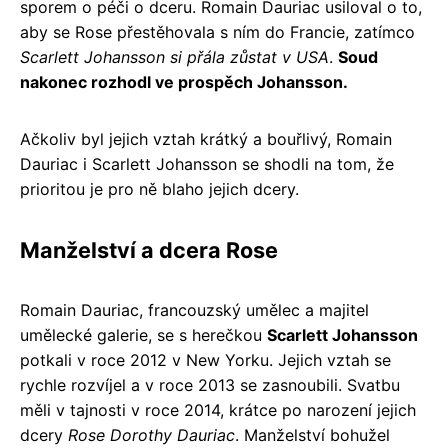
sporem o péči o dceru. Romain Dauriac usiloval o to,
aby se Rose přestěhovala s ním do Francie, zatímco
Scarlett Johansson si přála zůstat v USA
.
Soud
nakonec rozhodl ve prospěch Johansson.
Ačkoliv byl jejich vztah krátký a bouřlivý, Romain
Dauriac i Scarlett Johansson se shodli na tom, že
prioritou je pro ně blaho jejich dcery.
Manželství a dcera Rose
Romain Dauriac, francouzský umělec a majitel
umělecké galerie, se s herečkou
Scarlett Johansson
potkali v roce 2012 v New Yorku. Jejich vztah se
rychle rozvíjel a v roce 2013 se zasnoubili. Svatbu
měli v tajnosti v roce 2014, krátce po narození jejich
dcery
Rose Dorothy Dauriac
. Manželství bohužel