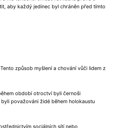
it, aby každý jedinec byl chráněn před tímto
 Tento způsob myšlení a chování vůči lidem z
během období otroctví byli černoši
ně byli považováni židé během holokaustu
ostřednictvím sociálních sítí nebo