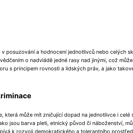
 v posuzování a hodnocení jednotlivců nebo celých sku
svědčením o nadvládě jedné rasy nad jinými, což může
poru s principem rovnosti a lidských práv, a jako tak
kriminace
která může mít zničující dopad na jednotlivce i celé 
ako jsou barva pleti, etnický původ či náboženství, mů
spívá k rozvoji demokratického a tolerantního prostře