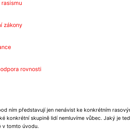
i rasismu
ní zákony
rance
podpora rovnosti
pod ním představují jen nenávist ke konkrétním rasov
ké konkrétní skupině lidí nemluvíme vůbec. Jaký je t
ě v tomto úvodu.