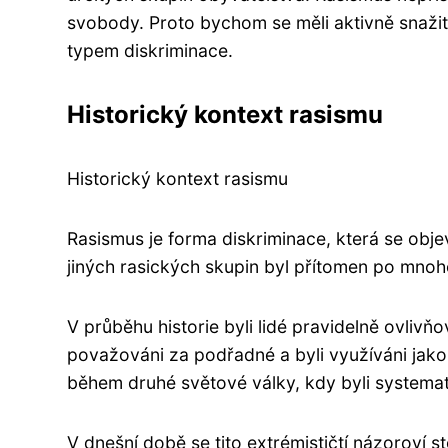
svobody. Proto bychom se měli aktivně snažit 
typem diskriminace.
Historický kontext rasismu
Historický kontext rasismu
Rasismus je forma diskriminace, která se obj
jiných rasických skupin byl přítomen po mnoh
V průběhu historie byli lidé pravidelně ovliv
považováni za podřadné a byli využíváni jako
během druhé světové války, kdy byli systemat
V dnešní době se tito extrémističtí názoroví st