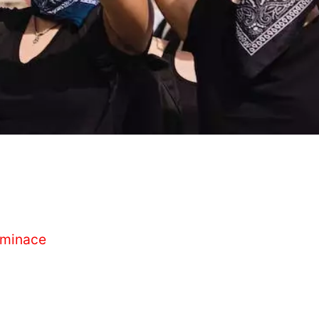
iminace