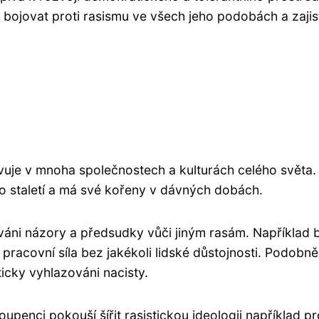
bojovat proti rasismu ve všech jeho podobách a zajist
evuje v mnoha společnostech a kulturách celého světa.
o staletí a má své kořeny v dávných dobách.
ňováni názory a předsudky vůči jiným rasám. Například 
 pracovní síla bez jakékoli lidské důstojnosti. Podob
icky vyhlazováni nacisty.
oupenci pokouší šířit rasistickou ideologii například pr