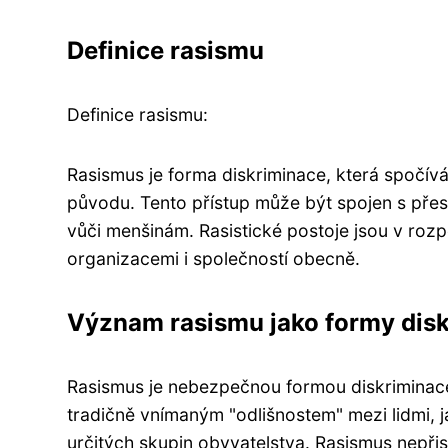
Definice rasismu
Definice rasismu:
Rasismus je forma diskriminace, která spočívá
původu. Tento přístup může být spojen s pře
vůči menšinám. Rasistické postoje jsou v roz
organizacemi i společností obecně.
Význam rasismu jako formy dis
Rasismus je nebezpečnou formou diskriminace, 
tradičně vnímaným "odlišnostem" mezi lidmi, j
určitých skupin obyvatelstva. Rasismus nepři