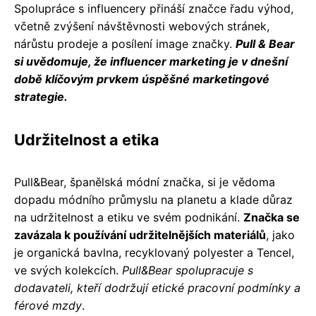
Spolupráce s influencery přináší značce řadu výhod,
včetně zvýšení návštěvnosti webových stránek,
nárůstu prodeje a posílení image značky.
Pull & Bear
si uvědomuje, že influencer marketing je v dnešní
době klíčovým prvkem úspěšné marketingové
strategie.
Udržitelnost a etika
Pull&Bear, španělská módní značka, si je vědoma
dopadu módního průmyslu na planetu a klade důraz
na udržitelnost a etiku ve svém podnikání.
Značka se
zavázala k používání udržitelnějších materiálů
, jako
je organická bavlna, recyklovaný polyester a Tencel,
ve svých kolekcích.
Pull&Bear spolupracuje s
dodavateli, kteří dodržují etické pracovní podmínky a
férové ​​mzdy
.