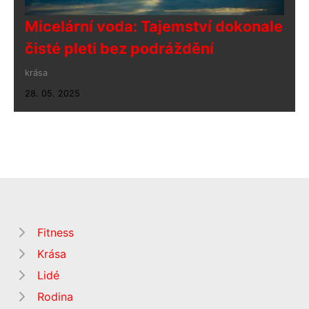
Micelární voda: Tajemství dokonale
čisté pleti bez podráždění
krása
28. 05. 2025
Fitness
Krása
Lidé
Rodina