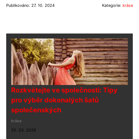
Publikováno: 27. 10. 2024
Kategorie:
krása
Rozkvétejte ve společnosti: Tipy
pro výběr dokonalých šatů
společenských
krása
25. 03. 2026