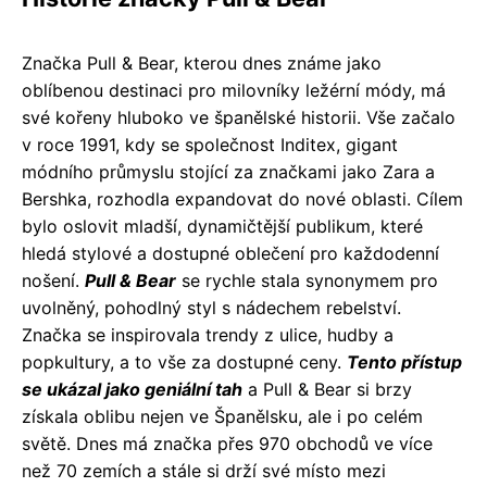
Značka Pull & Bear, kterou dnes známe jako
oblíbenou destinaci pro milovníky ležérní módy, má
své kořeny hluboko ve španělské historii. Vše začalo
v roce 1991, kdy se společnost Inditex, gigant
módního průmyslu stojící za značkami jako Zara a
Bershka, rozhodla expandovat do nové oblasti. Cílem
bylo oslovit mladší, dynamičtější publikum, které
hledá stylové a dostupné oblečení pro každodenní
nošení.
Pull & Bear
se rychle stala synonymem pro
uvolněný, pohodlný styl s nádechem rebelství.
Značka se inspirovala trendy z ulice, hudby a
popkultury, a to vše za dostupné ceny.
Tento přístup
se ukázal jako geniální tah
a Pull & Bear si brzy
získala oblibu nejen ve Španělsku, ale i po celém
světě. Dnes má značka přes 970 obchodů ve více
než 70 zemích a stále si drží své místo mezi