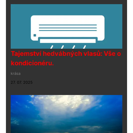
Tajemství hedvábných vlasů: Vše o
kondicionéru.
krása
27. 07. 2025