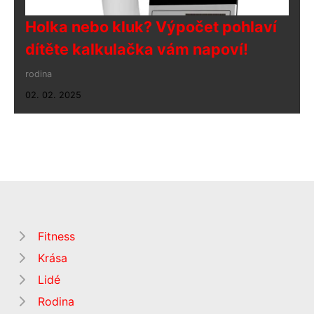
Holka nebo kluk? Výpočet pohlaví
dítěte kalkulačka vám napoví!
rodina
02. 02. 2025
Fitness
Krása
Lidé
Rodina