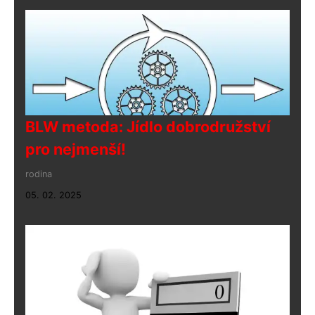
BLW metoda: Jídlo dobrodružství
pro nejmenší!
rodina
05. 02. 2025