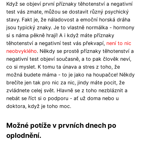
Když se objeví první příznaky těhotenství a negativní
test vás zmate, můžou se dostavit různý psychický
stavy. Fakt je, že náladovost a emoční horská dráha
jsou typický znaky. Je to vlastně normálka - hormony
si s náma pěkně hrají! A i když máte příznaky
těhotenství a negativní test vás překvapí,
není to nic
neobvyklého
. Někdy se prostě příznaky těhotenství a
negativní test objeví současně, a to pak člověk neví,
co si myslet. K tomu ta únava a stres z toho, že
možná budete máma - to je jako na houpačce! Někdy
brečíte jen tak pro nic za nic, jindy máte pocit, že
zvládnete celej svět. Hlavně se z toho nezbláznit a
nebát se říct si o podporu - ať už doma nebo u
doktora, když je toho moc.
Možné potíže v prvních dnech po
oplodnění.