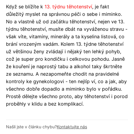
Když se blížíte k
13. týdnu těhotenství
, je fakt
důležitý myslet na správnou péči o sebe i miminko.
No a vlastně už od začátku těhotenství, nejen ve 13.
týdnu těhotenství, musíte dbát na vyváženou stravu -
však víte, vitamíny, minerály a ta kyselina listová, co
brání vrozeným vadám. Kolem 13. týdne těhotenství
už většinou ženy zvládají i nějaký ten lehký pohyb,
což je super pro kondičku i celkovou pohodu. Jasně
že kouření je naprostý tabu a alkohol taky škrtněte
ze seznamu. A nezapomeňte chodit na pravidelné
kontroly ke gynekologovi - ten nejlíp ví, co a jak, aby
všechno dobře dopadlo a miminko bylo v pořádku.
Prostě dělejte všechno proto, aby těhotenství i porod
proběhly v klidu a bez komplikací.
Našli jste v článku chybu?
Kontaktujte nás