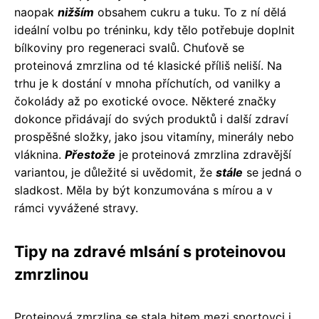
naopak
nižším
obsahem cukru a tuku. To z ní dělá
ideální volbu po tréninku, kdy tělo potřebuje doplnit
bílkoviny pro regeneraci svalů. Chuťově se
proteinová zmrzlina od té klasické příliš neliší. Na
trhu je k dostání v mnoha příchutích, od vanilky a
čokolády až po exotické ovoce. Některé značky
dokonce přidávají do svých produktů i další zdraví
prospěšné složky, jako jsou vitamíny, minerály nebo
vláknina.
Přestože
je proteinová zmrzlina zdravější
variantou, je důležité si uvědomit, že
stále
se jedná o
sladkost. Měla by být konzumována s mírou a v
rámci vyvážené stravy.
Tipy na zdravé mlsání s proteinovou
zmrzlinou
Proteinová zmrzlina se stala hitem mezi sportovci i