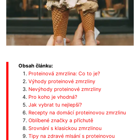
Obsah článku:
Proteinová zmrzlina: Co to je?
Výhody proteinové zmrzliny
Nevýhody proteinové zmrzliny
Pro koho je vhodná?
Jak vybrat tu nejlepší?
Recepty na domácí proteinovou zmrzlinu
Oblíbené značky a příchutě
Srovnání s klasickou zmrzlinou
Tipy na zdravé mlsání s proteinovou