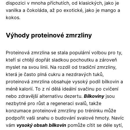
dispozici v mnoha příchutích, od klasických, jako je
vanilka a čokoláda, až po exotické, jako je mango a
kokos.
Výhody proteinové zmrzliny
Proteinová zmrzlina se stala populární volbou pro ty,
kteří si chtějí dopřát sladkou pochoutku a zároveň
myslet na svou linii. Na rozdíl od tradiční zmrzliny,
která je často plná cukru a nezdravých tuků,
proteinová zmrzlina obsahuje vysoký podíl bílkovin a
méně kalorií. To z ní dělá ideální svačinu po cvičení
nebo zdravější alternativu dezertu.
Bílkoviny
jsou
nezbytné pro růst a regeneraci svalů, takže
konzumace proteinové zmrzliny po tréninku může
podpořit vaši snahu o budování svalové hmoty. Navíc
vám
vysoký obsah bílkovin
pomůže cítit se déle sytí,