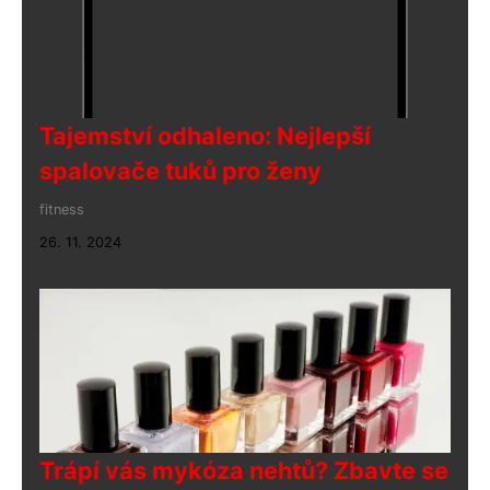
Tajemství odhaleno: Nejlepší
spalovače tuků pro ženy
fitness
26. 11. 2024
Trápí vás mykóza nehtů? Zbavte se