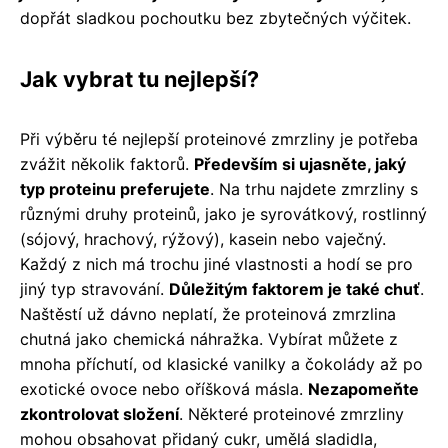
dopřát sladkou pochoutku bez zbytečných výčitek.
Jak vybrat tu nejlepší?
Při výběru té nejlepší proteinové zmrzliny je potřeba
zvážit několik faktorů.
Především si ujasněte, jaký
typ proteinu preferujete
. Na trhu najdete zmrzliny s
různými druhy proteinů, jako je syrovátkový, rostlinný
(sójový, hrachový, rýžový), kasein nebo vaječný.
Každý z nich má trochu jiné vlastnosti a hodí se pro
jiný typ stravování.
Důležitým faktorem je také chuť
.
Naštěstí už dávno neplatí, že proteinová zmrzlina
chutná jako chemická náhražka. Vybírat můžete z
mnoha příchutí, od klasické vanilky a čokolády až po
exotické ovoce nebo oříšková másla.
Nezapomeňte
zkontrolovat složení
. Některé proteinové zmrzliny
mohou obsahovat přidaný cukr, umělá sladidla,