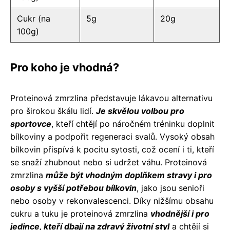
Cukr (na
5g
20g
100g)
Pro koho je vhodná?
Proteinová zmrzlina představuje lákavou alternativu
pro širokou škálu lidí.
Je skvělou volbou pro
sportovce
, kteří chtějí po náročném tréninku doplnit
bílkoviny a podpořit regeneraci svalů. Vysoký obsah
bílkovin přispívá k pocitu sytosti, což ocení i ti, kteří
se snaží zhubnout nebo si udržet váhu. Proteinová
zmrzlina
může být vhodným doplňkem stravy i pro
osoby s vyšší potřebou bílkovin
, jako jsou senioři
nebo osoby v rekonvalescenci. Díky nižšímu obsahu
cukru a tuku je proteinová zmrzlina
vhodnější i pro
jedince, kteří dbají na zdravý životní styl
a chtějí si