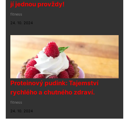
jí jednou provždy!
fitness
24. 10. 2024
Proteinový pudink: Tajemství
rychlého a chutného zdraví.
fitness
24. 10. 2024