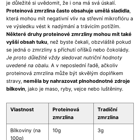
je důležité si uvědomit, že i ona má svá úskalí.
Proteinová zmrzlina často obsahuje umělá sladidla
,
která mohou mít negativní vliv na střevní mikroflóru a
ve výsledku vést k nadýmání a trávicím potížím.
Některé druhy proteinové zmrzliny mohou mít také
vyšší obsah tuku
, než byste čekali, obzvláště pokud
se jedná o zmrzliny s příchutí oříšků nebo čokolády.
Je proto důležité vždy sledovat nutriční hodnoty
uvedené na obalu.
A v neposlední řadě, ačkoliv
proteinová zmrzlina může být skvělým doplňkem
stravy,
neměla by nahrazovat plnohodnotné zdroje
bílkovin
, jako je maso, ryby, vejce nebo luštěniny.
Vlastnost
Proteinová
Tradiční
zmrzlina
zmrzlina
Bílkoviny (na
10g
3g
100g)