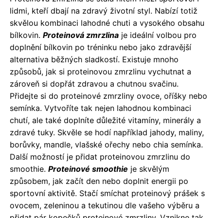
lidmi, kteří dbají na zdravý životní styl. Nabízí totiž
skvělou kombinaci lahodné chuti a vysokého obsahu
bílkovin.
Proteinová zmrzlina
je ideální volbou pro
doplnění bílkovin po tréninku nebo jako zdravější
alternativa běžných sladkostí. Existuje mnoho
způsobů, jak si proteinovou zmrzlinu vychutnat a
zároveň si dopřát zdravou a chutnou svačinu.
Přidejte si do proteinové zmrzliny ovoce, oříšky nebo
semínka. Vytvoříte tak nejen lahodnou kombinaci
chutí, ale také doplníte důležité vitamíny, minerály a
zdravé tuky. Skvěle se hodí například jahody, maliny,
borůvky, mandle, vlašské ořechy nebo chia semínka.
Další možností je přidat proteinovou zmrzlinu do
smoothie.
Proteinové smoothie
je skvělým
způsobem, jak začít den nebo doplnit energii po
sportovní aktivitě. Stačí smíchat proteinový prášek s
ovocem, zeleninou a tekutinou dle vašeho výběru a
přidat pár kopečků proteinové zmrzliny. Vznikne tak