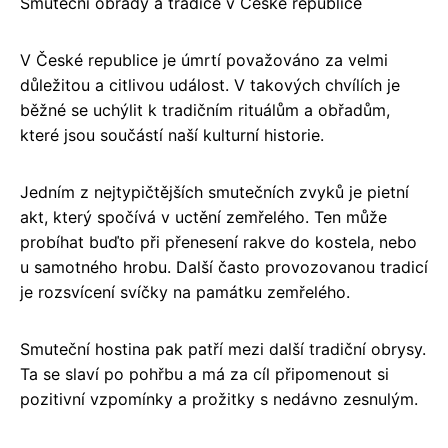
Smuteční obřady a tradice v České republice
V České republice je úmrtí považováno za velmi
důležitou a citlivou událost. V takových chvílích je
běžné se uchýlit k tradičním rituálům a obřadům,
které jsou součástí naší kulturní historie.
Jedním z nejtypičtějších smutečních zvyků je pietní
akt, který spočívá v uctění zemřelého. Ten může
probíhat buďto při přenesení rakve do kostela, nebo
u samotného hrobu. Další často provozovanou tradicí
je rozsvícení svíčky na památku zemřelého.
Smuteční hostina pak patří mezi další tradiční obrysy.
Ta se slaví po pohřbu a má za cíl připomenout si
pozitivní vzpomínky a prožitky s nedávno zesnulým.