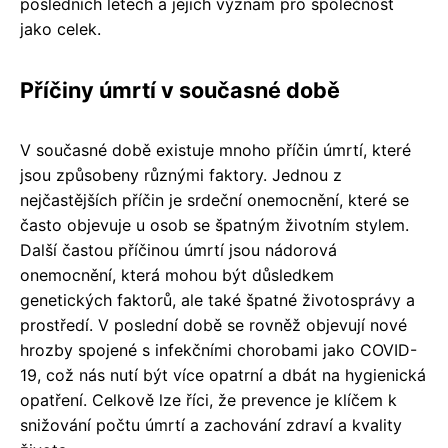
posledních letech a jejich význam pro společnost
jako celek.
Příčiny úmrtí v současné době
V současné době existuje mnoho příčin úmrtí, které
jsou způsobeny různými faktory. Jednou z
nejčastějších příčin je srdeční onemocnění, které se
často objevuje u osob se špatným životním stylem.
Další častou příčinou úmrtí jsou nádorová
onemocnění, která mohou být důsledkem
genetických faktorů, ale také špatné životosprávy a
prostředí. V poslední době se rovněž objevují nové
hrozby spojené s infekčními chorobami jako COVID-
19, což nás nutí být více opatrní a dbát na hygienická
opatření. Celkově lze říci, že prevence je klíčem k
snižování počtu úmrtí a zachování zdraví a kvality