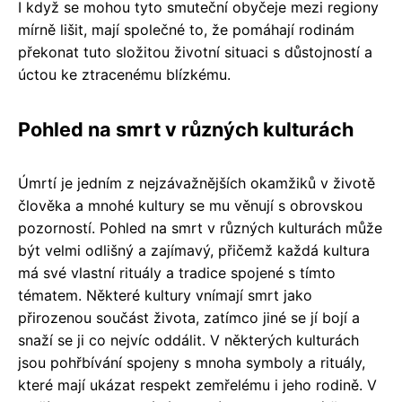
I když se mohou tyto smuteční obyčeje mezi regiony
mírně lišit, mají společné to, že pomáhají rodinám
překonat tuto složitou životní situaci s důstojností a
úctou ke ztracenému blízkému.
Pohled na smrt v různých kulturách
Úmrtí je jedním z nejzávažnějších okamžiků v životě
člověka a mnohé kultury se mu věnují s obrovskou
pozorností. Pohled na smrt v různých kulturách může
být velmi odlišný a zajímavý, přičemž každá kultura
má své vlastní rituály a tradice spojené s tímto
tématem. Některé kultury vnímají smrt jako
přirozenou součást života, zatímco jiné se jí bojí a
snaží se ji co nejvíc oddálit. V některých kulturách
jsou pohřbívání spojeny s mnoha symboly a rituály,
které mají ukázat respekt zemřelému i jeho rodině. V