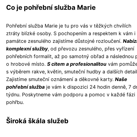
Co je pohřební služba Marie
Pohřební služba Marie je tu pro vás v těžkých chvílích
ztráty blízké osoby. S pochopením a respektem k vám i
památce zesnulého zajistíme důstojné rozloučení.
Nabíz
komplexní služby
, od převozu zesnulého, přes vyřízení
pohřebních formalit, až po samotný obřad a následnou 
o hrobové místo.
S citem a profesionalitou
vám pomůž
s výběrem rakve, květin, smuteční hudby a dalších detail
Zajistíme smuteční oznámení a děkovné karty.
Naše
pohřební služba
je vám k dispozici 24 hodin denně, 7 dn
týdnu. Poskytneme vám podporu a pomoc v každé fázi
pohřbu.
Široká škála služeb