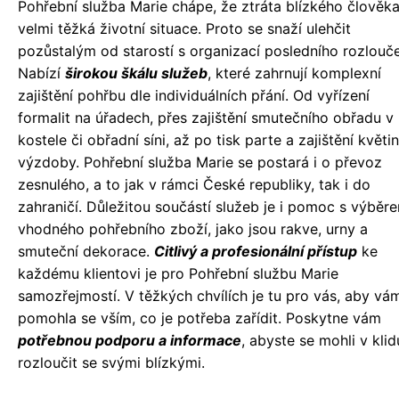
Pohřební služba Marie chápe, že ztráta blízkého člověka
velmi těžká životní situace. Proto se snaží ulehčit
pozůstalým od starostí s organizací posledního rozlouče
Nabízí
širokou škálu služeb
, které zahrnují komplexní
zajištění pohřbu dle individuálních přání. Od vyřízení
formalit na úřadech, přes zajištění smutečního obřadu v
kostele či obřadní síni, až po tisk parte a zajištění květi
výzdoby. Pohřební služba Marie se postará i o převoz
zesnulého, a to jak v rámci České republiky, tak i do
zahraničí. Důležitou součástí služeb je i pomoc s výběr
vhodného pohřebního zboží, jako jsou rakve, urny a
smuteční dekorace.
Citlivý a profesionální přístup
ke
každému klientovi je pro Pohřební službu Marie
samozřejmostí. V těžkých chvílích je tu pro vás, aby vá
pomohla se vším, co je potřeba zařídit. Poskytne vám
potřebnou podporu a informace
, abyste se mohli v klid
rozloučit se svými blízkými.