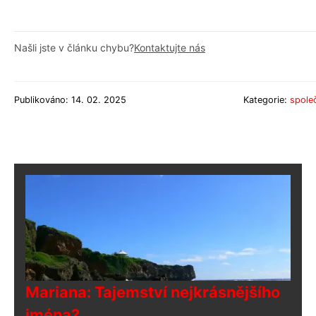
Našli jste v článku chybu?
Kontaktujte nás
Publikováno: 14. 02. 2025
Kategorie:
spole
Mariana: Tajemství nejkrásnějšího
jména?