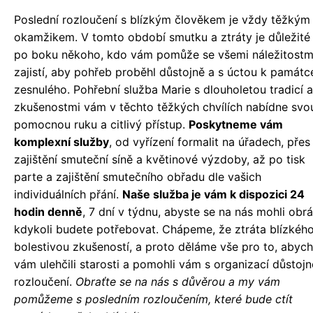
Poslední rozloučení s blízkým člověkem je vždy těžkým
okamžikem. V tomto období smutku a ztráty je důležité
po boku někoho, kdo vám pomůže se všemi náležitostm
zajistí, aby pohřeb proběhl důstojně a s úctou k památc
zesnulého. Pohřební služba Marie s dlouholetou tradicí a
zkušenostmi vám v těchto těžkých chvílích nabídne svo
pomocnou ruku a citlivý přístup.
Poskytneme vám
komplexní služby
, od vyřízení formalit na úřadech, přes
zajištění smuteční síně a květinové výzdoby, až po tisk
parte a zajištění smutečního obřadu dle vašich
individuálních přání.
Naše služba je vám k dispozici 24
hodin denně
, 7 dní v týdnu, abyste se na nás mohli obrá
kdykoli budete potřebovat. Chápeme, že ztráta blízkého
bolestivou zkušeností, a proto děláme vše pro to, aby
vám ulehčili starosti a pomohli vám s organizací důstoj
rozloučení.
Obraťte se na nás s důvěrou a my vám
pomůžeme s posledním rozloučením, které bude ctít