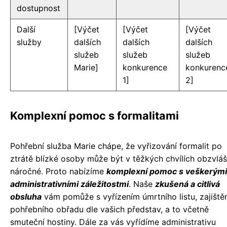
dostupnost
Další
[Výčet
[Výčet
[Výčet
služby
dalších
dalších
dalších
služeb
služeb
služeb
Marie]
konkurence
konkurenc
1]
2]
Komplexní pomoc s formalitami
Pohřební služba Marie chápe, že vyřizování formalit po
ztrátě blízké osoby může být v těžkých chvílích obzvláš
náročné. Proto nabízíme
komplexní pomoc s veškerými
administrativními záležitostmi
. Naše
zkušená a citlivá
obsluha
vám pomůže s vyřízením úmrtního listu, zajiště
pohřebního obřadu dle vašich představ, a to včetně
smuteční hostiny. Dále za vás vyřídíme administrativu