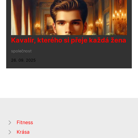
Kavalír, kterého si přeje každá žena
společnost
26. 09. 2025
Fitness
Krása