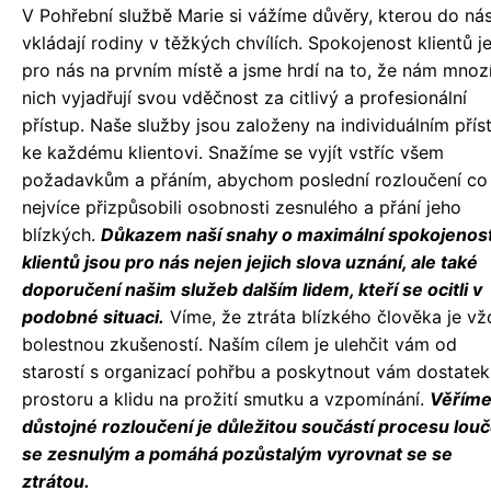
V Pohřební službě Marie si vážíme důvěry, kterou do ná
vkládají rodiny v těžkých chvílích. Spokojenost klientů j
pro nás na prvním místě a jsme hrdí na to, že nám mnoz
nich vyjadřují svou vděčnost za citlivý a profesionální
přístup. Naše služby jsou založeny na individuálním přís
ke každému klientovi. Snažíme se vyjít vstříc všem
požadavkům a přáním, abychom poslední rozloučení co
nejvíce přizpůsobili osobnosti zesnulého a přání jeho
blízkých.
Důkazem naší snahy o maximální spokojenos
klientů jsou pro nás nejen jejich slova uznání, ale také
doporučení našim služeb dalším lidem, kteří se ocitli v
podobné situaci.
Víme, že ztráta blízkého člověka je vž
bolestnou zkušeností. Naším cílem je ulehčit vám od
starostí s organizací pohřbu a poskytnout vám dostatek
prostoru a klidu na prožití smutku a vzpomínání.
Věříme
důstojné rozloučení je důležitou součástí procesu louč
se zesnulým a pomáhá pozůstalým vyrovnat se se
ztrátou.