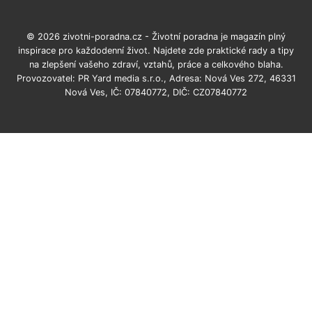
© 2026 zivotni-poradna.cz - Životní poradna je magazín plný
inspirace pro každodenní život. Najdete zde praktické rady a tipy
na zlepšení vašeho zdraví, vztahů, práce a celkového blaha.
Provozovatel: PR Yard media s.r.o., Adresa: Nová Ves 272, 46331
Nová Ves, IČ: 07840772, DIČ: CZ07840772