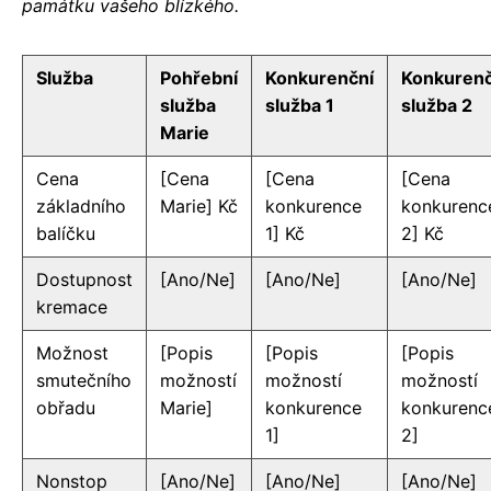
památku vašeho blízkého.
Služba
Pohřební
Konkurenční
Konkurenč
služba
služba 1
služba 2
Marie
Cena
[Cena
[Cena
[Cena
základního
Marie] Kč
konkurence
konkurenc
balíčku
1] Kč
2] Kč
Dostupnost
[Ano/Ne]
[Ano/Ne]
[Ano/Ne]
kremace
Možnost
[Popis
[Popis
[Popis
smutečního
možností
možností
možností
obřadu
Marie]
konkurence
konkurenc
1]
2]
Nonstop
[Ano/Ne]
[Ano/Ne]
[Ano/Ne]