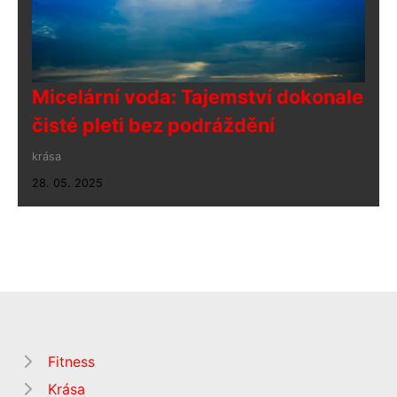
Micelární voda: Tajemství dokonale
čisté pleti bez podráždění
krása
28. 05. 2025
Fitness
Krása