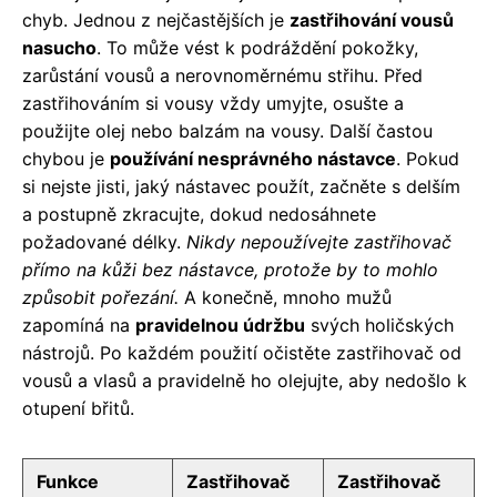
chyb. Jednou z nejčastějších je
zastřihování vousů
nasucho
. To může vést k podráždění pokožky,
zarůstání vousů a nerovnoměrnému střihu. Před
zastřihováním si vousy vždy umyjte, osušte a
použijte olej nebo balzám na vousy. Další častou
chybou je
používání nesprávného nástavce
. Pokud
si nejste jisti, jaký nástavec použít, začněte s delším
a postupně zkracujte, dokud nedosáhnete
požadované délky.
Nikdy nepoužívejte zastřihovač
přímo na kůži bez nástavce, protože by to mohlo
způsobit pořezání.
A konečně, mnoho mužů
zapomíná na
pravidelnou údržbu
svých holičských
nástrojů. Po každém použití očistěte zastřihovač od
vousů a vlasů a pravidelně ho olejujte, aby nedošlo k
otupení břitů.
Funkce
Zastřihovač
Zastřihovač