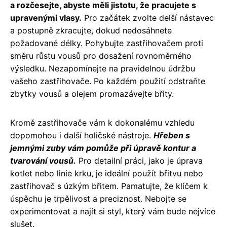
a rozčesejte, abyste měli jistotu, že pracujete s
upravenými vlasy.
Pro začátek zvolte delší nástavec
a postupně zkracujte, dokud nedosáhnete
požadované délky. Pohybujte zastřihovačem proti
směru růstu vousů pro dosažení rovnoměrného
výsledku. Nezapomínejte na pravidelnou údržbu
vašeho zastřihovače. Po každém použití odstraňte
zbytky vousů a olejem promazávejte břity.
Kromě zastřihovače vám k dokonalému vzhledu
dopomohou i další holičské nástroje.
Hřeben s
jemnými zuby vám pomůže při úpravě kontur a
tvarování vousů.
Pro detailní práci, jako je úprava
kotlet nebo linie krku, je ideální použít břitvu nebo
zastřihovač s úzkým břitem. Pamatujte, že klíčem k
úspěchu je trpělivost a preciznost. Nebojte se
experimentovat a najít si styl, který vám bude nejvíce
slušet.