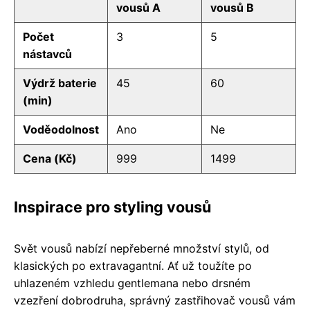
vousů A
vousů B
Počet
3
5
nástavců
Výdrž baterie
45
60
(min)
Voděodolnost
Ano
Ne
Cena (Kč)
999
1499
Inspirace pro styling vousů
Svět vousů nabízí nepřeberné množství stylů, od
klasických po extravagantní. Ať už toužíte po
uhlazeném vzhledu gentlemana nebo drsném
vzezření dobrodruha, správný zastřihovač vousů vám