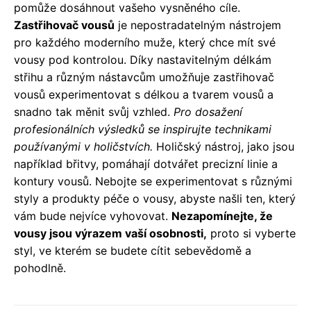
pomůže dosáhnout vašeho vysněného cíle.
Zastřihovač vousů
je nepostradatelným nástrojem
pro každého moderního muže, který chce mít své
vousy pod kontrolou. Díky nastavitelným délkám
střihu a různým nástavcům umožňuje zastřihovač
vousů experimentovat s délkou a tvarem vousů a
snadno tak měnit svůj vzhled.
Pro dosažení
profesionálních výsledků se inspirujte technikami
používanými v holičstvích.
Holičský nástroj, jako jsou
například břitvy, pomáhají dotvářet precizní linie a
kontury vousů. Nebojte se experimentovat s různými
styly a produkty péče o vousy, abyste našli ten, který
vám bude nejvíce vyhovovat.
Nezapomínejte, že
vousy jsou výrazem vaší osobnosti,
proto si vyberte
styl, ve kterém se budete cítit sebevědomě a
pohodlně.