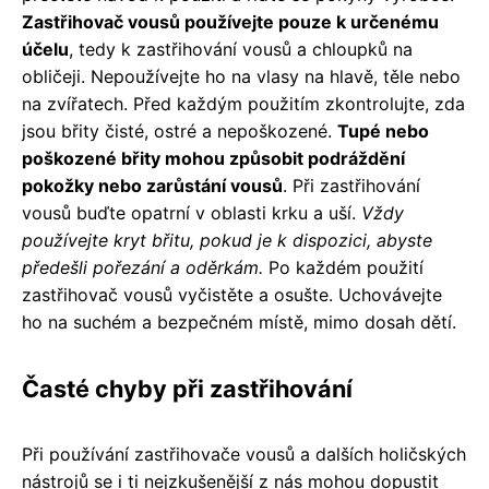
Zastřihovač vousů používejte pouze k určenému
účelu
, tedy k zastřihování vousů a chloupků na
obličeji. Nepoužívejte ho na vlasy na hlavě, těle nebo
na zvířatech. Před každým použitím zkontrolujte, zda
jsou břity čisté, ostré a nepoškozené.
Tupé nebo
poškozené břity mohou způsobit podráždění
pokožky nebo zarůstání vousů
. Při zastřihování
vousů buďte opatrní v oblasti krku a uší.
Vždy
používejte kryt břitu, pokud je k dispozici, abyste
předešli pořezání a oděrkám.
Po každém použití
zastřihovač vousů vyčistěte a osušte. Uchovávejte
ho na suchém a bezpečném místě, mimo dosah dětí.
Časté chyby při zastřihování
Při používání zastřihovače vousů a dalších holičských
nástrojů se i ti nejzkušenější z nás mohou dopustit