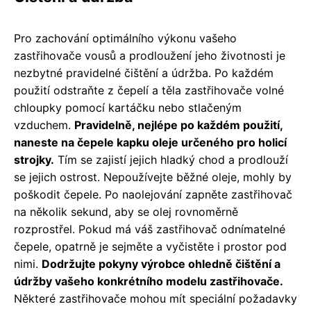
Pro zachování optimálního výkonu vašeho
zastřihovače vousů a prodloužení jeho životnosti je
nezbytné pravidelné čištění a údržba. Po každém
použití odstraňte z čepelí a těla zastřihovače volné
chloupky pomocí kartáčku nebo stlačeným
vzduchem.
Pravidelně, nejlépe po každém použití,
naneste na čepele kapku oleje určeného pro holicí
strojky.
Tím se zajistí jejich hladký chod a prodlouží
se jejich ostrost. Nepoužívejte běžné oleje, mohly by
poškodit čepele. Po naolejování zapněte zastřihovač
na několik sekund, aby se olej rovnoměrně
rozprostřel. Pokud má váš zastřihovač odnímatelné
čepele, opatrně je sejměte a vyčistěte i prostor pod
nimi.
Dodržujte pokyny výrobce ohledně čištění a
údržby vašeho konkrétního modelu zastřihovače.
Některé zastřihovače mohou mít speciální požadavky