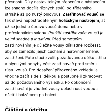
přesností. Díky nastavitelným hřebenům a nástavcům
lze snadno docílit různých stylů, od třídenního
strniště až po hustý plnovous.
Zastřihovač vousů
se
tak stává nepostradatelným
holičským nástrojem
, ať
už se jedná o úpravu vousů doma nebo v
profesionálním salonu.
Použití zastřihovače vousů je
velmi snadné a intuitivní
. Před samotným
zastřihováním je důležité vousy důkladně rozčesat,
aby se zamezilo jejich cuchání a nerovnoměrnému
zastřižení. Poté stačí zvolit požadovanou délku střihu
a plynulými pohyby vést zastřihovač proti směru
růstu vousů. Pro dosažení přirozeného vzhledu je
vhodné začít s delší délkou a postupně ji zkracovat
až do požadovaného výsledku. Po dokončení
zastřihování je vhodné vousy opláchnout vodou a
ošetřit balzámem po holení.
Čištění a údržba