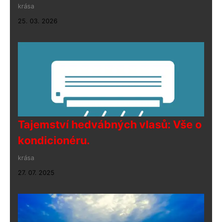
krása
25. 03. 2026
Tajemství hedvábných vlasů: Vše o
kondicionéru.
krása
27. 07. 2025