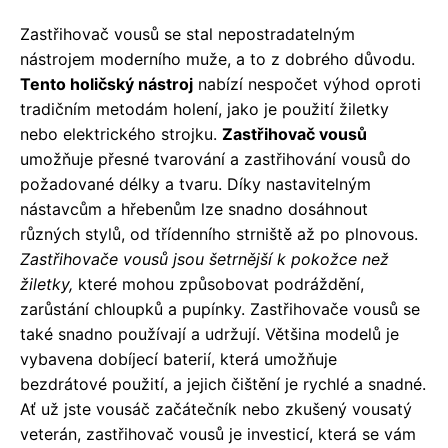
Zastřihovač vousů se stal nepostradatelným
nástrojem moderního muže, a to z dobrého důvodu.
Tento holičský nástroj
nabízí nespočet výhod oproti
tradičním metodám holení, jako je použití žiletky
nebo elektrického strojku.
Zastřihovač vousů
umožňuje přesné tvarování a zastřihování vousů do
požadované délky a tvaru. Díky nastavitelným
nástavcům a hřebenům lze snadno dosáhnout
různých stylů, od třídenního strniště až po plnovous.
Zastřihovače vousů jsou šetrnější k pokožce než
žiletky,
které mohou způsobovat podráždění,
zarůstání chloupků a pupínky. Zastřihovače vousů se
také snadno používají a udržují. Většina modelů je
vybavena dobíjecí baterií, která umožňuje
bezdrátové použití, a jejich čištění je rychlé a snadné.
Ať už jste vousáč začátečník nebo zkušený vousatý
veterán, zastřihovač vousů je investicí, která se vám