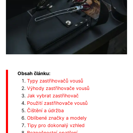
Obsah článku:
Typy zastřihovačů vousů
Výhody zastřihovače vousů
Jak vybrat zastřihovač
Použití zastřihovače vousů
Čištění a údržba
Oblíbené značky a modely
Tipy pro dokonalý vzhled
Bezpečnostní opatření