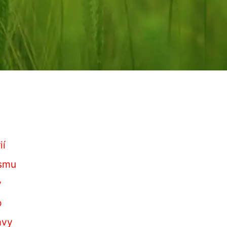
ií
ismu
y
o
avy