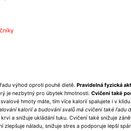
čníky
zí řadu výhod oproti pouhé dietě.
Pravidelná fyzická ak
erý je nezbytný pro úbytek hmotnosti.
Cvičení také p
 svalové hmoty máte, tím více kalorií spalujete i v kl
lování kalorií a budování svalů má cvičení také řadu 
rvi a snižuje ukládání tuku. Cvičení také snižuje zánět
 zlepšuje náladu, snižuje stres a podporuje lepší sp