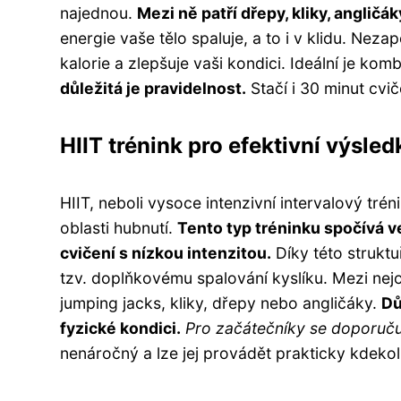
najednou.
Mezi ně patří dřepy, kliky, angličá
energie vaše tělo spaluje, a to i v klidu. Nez
kalorie a zlepšuje vaši kondici. Ideální je kom
důležitá je pravidelnost.
Stačí i 30 minut cvi
HIIT trénink pro efektivní výsled
HIIT, neboli vysoce intenzivní intervalový trén
oblasti hubnutí.
Tento typ tréninku spočívá v
cvičení s nízkou intenzitou.
Díky této struktu
tzv. doplňkovému spalování kyslíku. Mezi nejobl
jumping jacks, kliky, dřepy nebo angličáky.
Dů
fyzické kondici.
Pro začátečníky se doporučuje
nenáročný a lze jej provádět prakticky kdekol