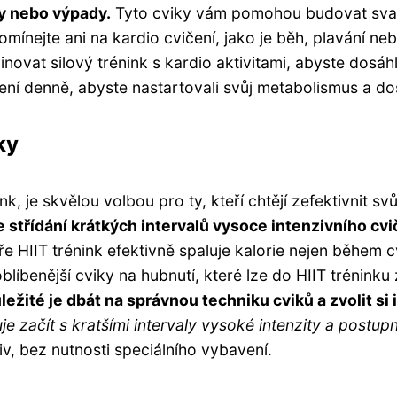
ky nebo výpady.
Tyto cviky vám pomohou budovat svalo
apomínejte ani na kardio cvičení, jako je běh, plavání n
binovat silový trénink s kardio aktivitami, abyste dosáh
čení denně, abyste nastartovali svůj metabolismus a dos
ky
ink, je skvělou volbou pro ty, kteří chtějí zefektivnit s
e střídání krátkých intervalů vysoce intenzivního cv
ře HIIT trénink efektivně spaluje kalorie nejen během cv
íbenější cviky na hubnutí, které lze do HIIT tréninku z
ležité je dbát na správnou techniku cviků a zvolit si 
 začít s kratšími intervaly vysoké intenzity a postup
iv, bez nutnosti speciálního vybavení.