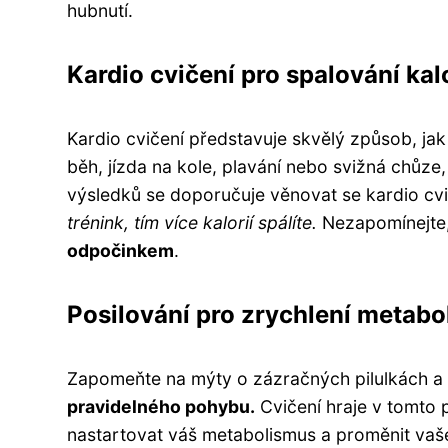
hubnutí.
Kardio cvičení pro spalování kalo
Kardio cvičení představuje skvělý způsob, jak
běh, jízda na kole, plavání nebo svižná chůze
výsledků se doporučuje věnovat se kardio cviče
trénink, tím více kalorií spálíte.
Nezapomínejte,
odpočinkem
.
Posilování pro zrychlení metab
Zapomeňte na mýty o zázračných pilulkách a 
pravidelného pohybu.
Cvičení hraje v tomto p
nastartovat váš metabolismus a proměnit vaše t