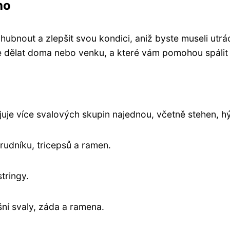
ho
zhubnout a zlepšit svou kondici, aniž byste museli utr
e dělat doma nebo venku, a které vám pomohou spálit
uje více svalových skupin najednou, včetně stehen, hý
hrudníku, tricepsů a ramen.
tringy.
išní svaly, záda a ramena.