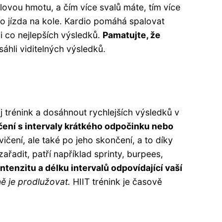
vou hmotu, a čím více svalů máte, tím více
ebo jízda na kole. Kardio pomáhá spalovat
li co nejlepších výsledků.
Pamatujte, že
áhli viditelných výsledků.
vůj trénink a dosáhnout rychlejších výsledků v
ičení s intervaly krátkého odpočinku nebo
ičení, ale také po jeho skončení, a to díky
ařadit, patří například sprinty, burpees,
intenzitu a délku intervalů odpovídající vaší
ně je prodlužovat.
HIIT trénink je časově