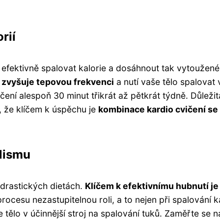
rií
 efektivně spalovat kalorie a dosáhnout tak vytoužené p
,
zvyšuje tepovou frekvenci
a nutí vaše tělo spalovat 
ní alespoň 30 minut třikrát až pětkrát týdně. Důležitá 
 že klíčem k úspěchu je
kombinace kardio cvičení se
olismu
drastických dietách.
Klíčem k efektivnímu hubnutí j
rocesu nezastupitelnou roli, a to nejen při spalování 
ělo v účinnější stroj na spalování tuků. Zaměřte se na