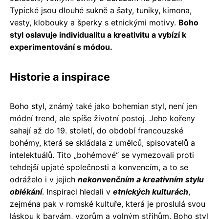
Typické jsou dlouhé sukně a šaty, tuniky, kimona,
vesty, klobouky a šperky s etnickými motivy.
Boho
styl oslavuje individualitu a kreativitu a vybízí k
experimentování s módou.
Historie a inspirace
Boho styl, známý také jako bohemian styl, není jen
módní trend, ale spíše životní postoj. Jeho kořeny
sahají až do 19. století, do období francouzské
bohémy, která se skládala z umělců, spisovatelů a
intelektuálů. Tito „bohémové“ se vymezovali proti
tehdejší upjaté společnosti a konvencím, a to se
odráželo i v jejich
nekonvenčním a kreativním stylu
oblékání
. Inspiraci hledali v
etnických kulturách
,
zejména pak v romské kultuře, která je proslulá svou
láskou k barvám, vzorům a volným střihům. Boho styl