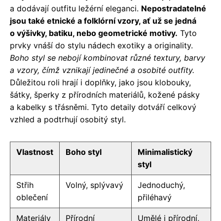
a dodávají outfitu ležérní eleganci.
Nepostradatelné
jsou také etnické a folklórní vzory, ať už se jedná
o výšivky, batiku, nebo geometrické motivy.
Tyto
prvky vnáší do stylu nádech exotiky a originality.
Boho styl se nebojí kombinovat různé textury, barvy
a vzory, čímž vznikají jedinečné a osobité outfity.
Důležitou roli hrají i doplňky, jako jsou klobouky,
šátky, šperky z přírodních materiálů, kožené pásky
a kabelky s třásněmi. Tyto detaily dotváří celkový
vzhled a podtrhují osobitý styl.
Vlastnost
Boho styl
Minimalistický
styl
Střih
Volný, splývavý
Jednoduchý,
oblečení
přiléhavý
Materiály
Přírodní
Umělé i přírodní,