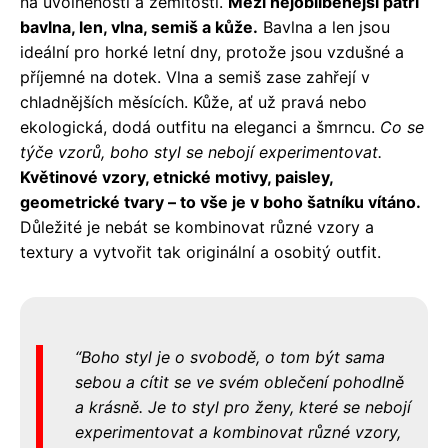
na uvolněnosti a zemitosti.
Mezi nejoblíbenější patří
bavlna, len, vlna, semiš a kůže.
Bavlna a len jsou
ideální pro horké letní dny, protože jsou vzdušné a
příjemné na dotek. Vlna a semiš zase zahřejí v
chladnějších měsících. Kůže, ať už pravá nebo
ekologická, dodá outfitu na eleganci a šmrncu.
Co se
týče vzorů, boho styl se nebojí experimentovat.
Květinové vzory, etnické motivy, paisley,
geometrické tvary – to vše je v boho šatníku vítáno.
Důležité je nebát se kombinovat různé vzory a
textury a vytvořit tak originální a osobitý outfit.
Boho styl je o svobodě, o tom být sama
sebou a cítit se ve svém oblečení pohodlně
a krásně. Je to styl pro ženy, které se nebojí
experimentovat a kombinovat různé vzory,