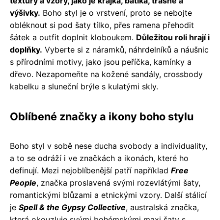
textury a vzory, jako je krajka, batika, třásně a
výšivky.
Boho styl je o vrstvení, proto se nebojte
obléknout si pod šaty tílko, přes ramena přehodit
šátek a outfit doplnit kloboukem.
Důležitou roli hrají i
doplňky.
Vyberte si z náramků, náhrdelníků a náušnic
s přírodními motivy, jako jsou peříčka, kamínky a
dřevo. Nezapomeňte na kožené sandály, crossbody
kabelku a sluneční brýle s kulatými skly.
Oblíbené značky a ikony boho stylu
Boho styl v sobě nese ducha svobody a individuality,
a to se odráží i ve značkách a ikonách, které ho
definují. Mezi nejoblíbenější patří například
Free
People
, značka proslavená svými rozevlátými šaty,
romantickými blůzami a etnickými vzory. Další stálicí
je
Spell & the Gypsy Collective
, australská značka,
která okouzluje svými bohémskými maxi šaty s