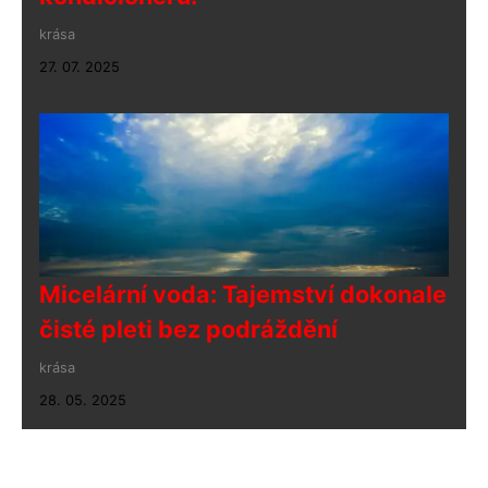
krása
27. 07. 2025
Micelární voda: Tajemství dokonale
čisté pleti bez podráždění
krása
28. 05. 2025