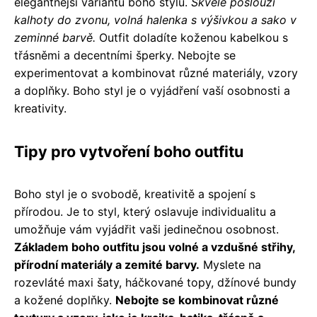
elegantnější variantu boho stylu.
Skvěle poslouží
kalhoty do zvonu, volná halenka s výšivkou a sako v
zeminné barvě.
Outfit doladíte koženou kabelkou s
třásněmi a decentními šperky. Nebojte se
experimentovat a kombinovat různé materiály, vzory
a doplňky. Boho styl je o vyjádření vaší osobnosti a
kreativity.
Tipy pro vytvoření boho outfitu
Boho styl je o svobodě, kreativitě a spojení s
přírodou. Je to styl, který oslavuje individualitu a
umožňuje vám vyjádřit vaši jedinečnou osobnost.
Základem boho outfitu jsou volné a vzdušné střihy,
přírodní materiály a zemité barvy.
Myslete na
rozevláté maxi šaty, háčkované topy, džínové bundy
a kožené doplňky.
Nebojte se kombinovat různé