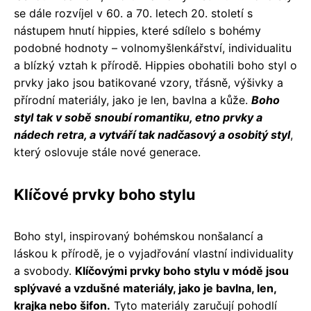
se dále rozvíjel v 60. a 70. letech 20. století s
nástupem hnutí hippies, které sdílelo s bohémy
podobné hodnoty – volnomyšlenkářství, individualitu
a blízký vztah k přírodě. Hippies obohatili boho styl o
prvky jako jsou batikované vzory, třásně, výšivky a
přírodní materiály, jako je len, bavlna a kůže.
Boho
styl tak v sobě snoubí romantiku, etno prvky a
nádech retra, a vytváří tak nadčasový a osobitý styl
,
který oslovuje stále nové generace.
Klíčové prvky boho stylu
Boho styl, inspirovaný bohémskou nonšalancí a
láskou k přírodě, je o vyjadřování vlastní individuality
a svobody.
Klíčovými prvky boho stylu v módě jsou
splývavé a vzdušné materiály, jako je bavlna, len,
krajka nebo šifon.
Tyto materiály zaručují pohodlí