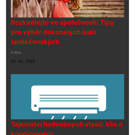
Rozkvétejte ve společnosti: Tipy
pro výběr dokonalých šatů
společenských
krása
25. 03. 2026
Tajemství hedvábných vlasů: Vše o
kondicionéru.