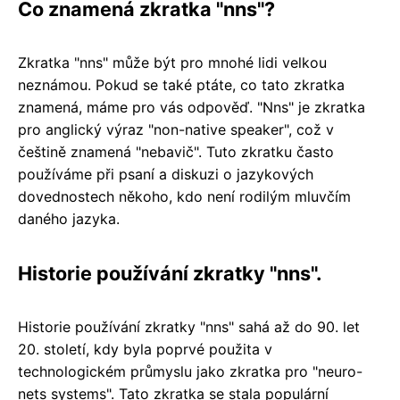
Co znamená zkratka "nns"?
Zkratka "nns" může být pro mnohé lidi velkou
neznámou. Pokud se také ptáte, co tato zkratka
znamená, máme pro vás odpověď. "Nns" je zkratka
pro anglický výraz "non-native speaker", což v
češtině znamená "nebavič". Tuto zkratku často
používáme při psaní a diskuzi o jazykových
dovednostech někoho, kdo není rodilým mluvčím
daného jazyka.
Historie používání zkratky "nns".
Historie používání zkratky "nns" sahá až do 90. let
20. století, kdy byla poprvé použita v
technologickém průmyslu jako zkratka pro "neuro-
nets systems". Tato zkratka se stala populární