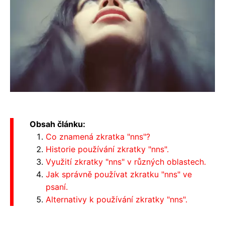
Obsah článku:
Co znamená zkratka "nns"?
Historie používání zkratky "nns".
Využití zkratky "nns" v různých oblastech.
Jak správně používat zkratku "nns" ve
psaní.
Alternativy k používání zkratky "nns".