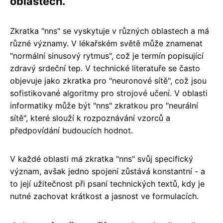
oblastech.
Zkratka "nns" se vyskytuje v různých oblastech a má
různé významy. V lékařském světě může znamenat
"normální sinusový rytmus", což je termín popisující
zdravý srdeční tep. V technické literatuře se často
objevuje jako zkratka pro "neuronové sítě", což jsou
sofistikované algoritmy pro strojové učení. V oblasti
informatiky může být "nns" zkratkou pro "neurální
sítě", které slouží k rozpoznávání vzorců a
předpovídání budoucích hodnot.
V každé oblasti má zkratka "nns" svůj specifický
význam, avšak jedno spojení zůstává konstantní - a
to její užitečnost při psaní technických textů, kdy je
nutné zachovat krátkost a jasnost ve formulacích.