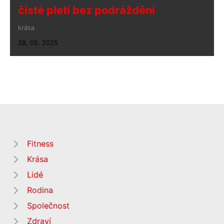
čisté pleti bez podráždění
krása
28. 05. 2025
Fitness
Krása
Lidé
Rodina
Společnost
Zdraví