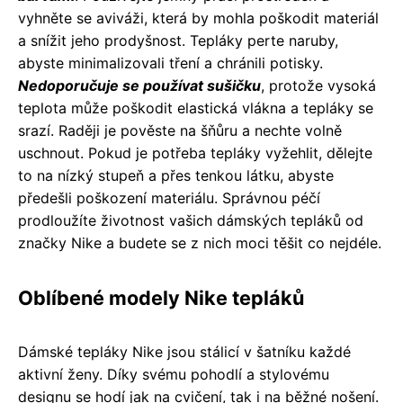
vyhněte se aviváži, která by mohla poškodit materiál
a snížit jeho prodyšnost. Tepláky perte naruby,
abyste minimalizovali tření a chránili potisky.
Nedoporučuje se používat sušičku
, protože vysoká
teplota může poškodit elastická vlákna a tepláky se
srazí. Raději je pověste na šňůru a nechte volně
uschnout. Pokud je potřeba tepláky vyžehlit, dělejte
to na nízký stupeň a přes tenkou látku, abyste
předešli poškození materiálu. Správnou péčí
prodloužíte životnost vašich dámských tepláků od
značky Nike a budete se z nich moci těšit co nejdéle.
Oblíbené modely Nike tepláků
Dámské tepláky Nike jsou stálicí v šatníku každé
aktivní ženy. Díky svému pohodlí a stylovému
designu se hodí jak na cvičení, tak i na běžné nošení.