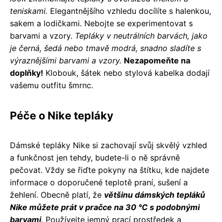
teniskami.
Elegantnějšího vzhledu docílíte s halenkou,
sakem a lodičkami. Nebojte se experimentovat s
barvami a vzory.
Tepláky v neutrálních barvách, jako
je černá, šedá nebo tmavě modrá, snadno sladíte s
výraznějšími barvami a vzory.
Nezapomeňte na
doplňky!
Klobouk, šátek nebo stylová kabelka dodají
vašemu outfitu šmrnc.
Péče o Nike tepláky
Dámské tepláky Nike si zachovají svůj skvělý vzhled
a funkčnost jen tehdy, budete-li o ně správně
pečovat. Vždy se řiďte pokyny na štítku, kde najdete
informace o doporučené teplotě praní, sušení a
žehlení. Obecně platí, že
většinu dámských tepláků
Nike můžete prát v pračce na 30 °C s podobnými
barvami
. Používejte jemný prací prostředek a