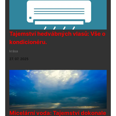
Tajemství hedvábných vlasů: Vše o
kondicionéru.
krása
27. 07. 2025
Micelární voda: Tajemství dokonale