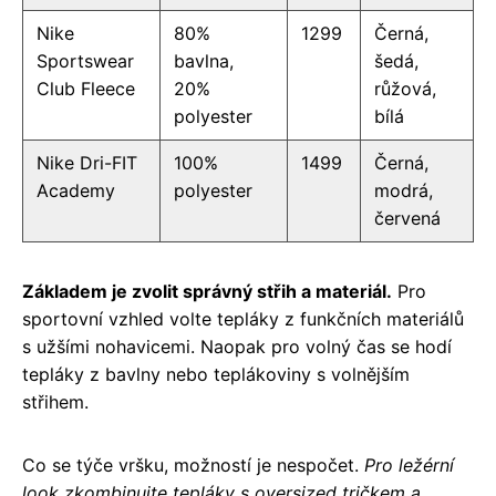
Nike
80%
1299
Černá,
Sportswear
bavlna,
šedá,
Club Fleece
20%
růžová,
polyester
bílá
Nike Dri-FIT
100%
1499
Černá,
Academy
polyester
modrá,
červená
Základem je zvolit správný střih a materiál.
Pro
sportovní vzhled volte tepláky z funkčních materiálů
s užšími nohavicemi. Naopak pro volný čas se hodí
tepláky z bavlny nebo teplákoviny s volnějším
střihem.
Co se týče vršku, možností je nespočet.
Pro ležérní
look zkombinujte tepláky s oversized tričkem a