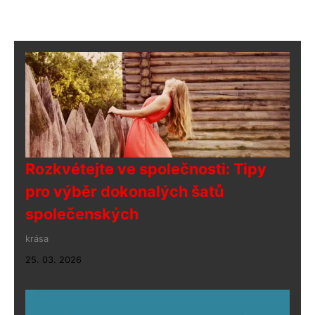
Rozkvétejte ve společnosti: Tipy
pro výběr dokonalých šatů
společenských
krása
25. 03. 2026