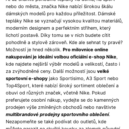
nebo do města, značka Nike nabízí širokou škálu
dámských modelů pro každou příležitost. Dámské
tepláky Nike se vyznačují vysokou kvalitou materiálů,
moderním designem a perfektním střihem, který
lichotí postavě. Díky tomu se v nich budete cítit
pohodlně a stylově zároveň. Kde ale sehnat ty pravé?
Možností je hned několik.
Pro milovnice online
nakupování je ideální volbou oficiální e-shop Nike
,
kde najdete nejširší výběr modelů a velikostí, často i
za zvýhodněné ceny. Další možností jsou
velké
sportovní e-shopy
jako Sportisimo, A3 Sport nebo
Top4Sport, které nabízí široký sortiment oblečení a
obuvi od různých značek, včetně Nike. Pokud
preferujete osobní nákup, vydejte se do kamenných
prodejen výše zmíněných obchodů nebo navštivte
multibrandové prodejny sportovního oblečení
.
Nezapomeňte se také podívat do outletů, kde
můžete narazit na skvělé kousky za zlomek původní