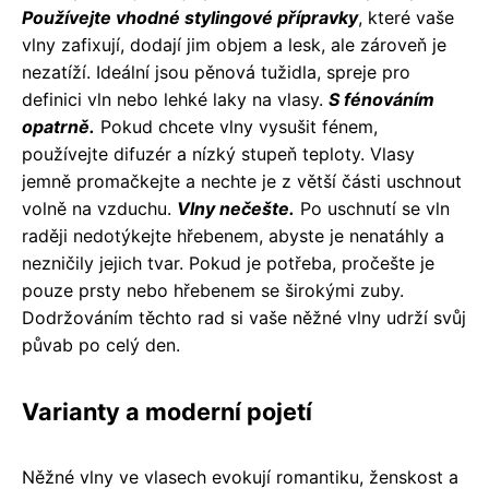
Používejte vhodné stylingové přípravky
, které vaše
vlny zafixují, dodají jim objem a lesk, ale zároveň je
nezatíží. Ideální jsou pěnová tužidla, spreje pro
definici vln nebo lehké laky na vlasy.
S fénováním
opatrně.
Pokud chcete vlny vysušit fénem,
používejte difuzér a nízký stupeň teploty. Vlasy
jemně promačkejte a nechte je z větší části uschnout
volně na vzduchu.
Vlny nečešte.
Po uschnutí se vln
raději nedotýkejte hřebenem, abyste je nenatáhly a
nezničily jejich tvar. Pokud je potřeba, pročešte je
pouze prsty nebo hřebenem se širokými zuby.
Dodržováním těchto rad si vaše něžné vlny udrží svůj
půvab po celý den.
Varianty a moderní pojetí
Něžné vlny ve vlasech evokují romantiku, ženskost a