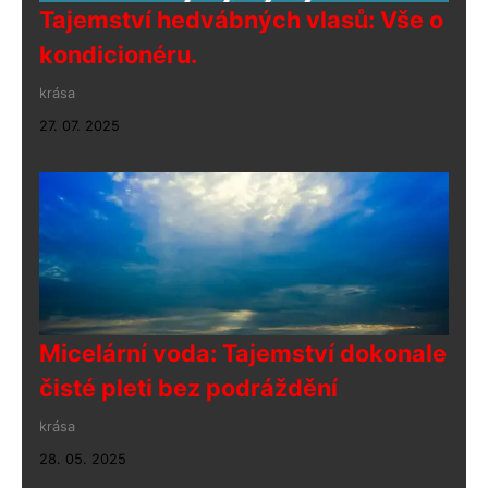
Tajemství hedvábných vlasů: Vše o
kondicionéru.
krása
27. 07. 2025
Micelární voda: Tajemství dokonale
čisté pleti bez podráždění
krása
28. 05. 2025