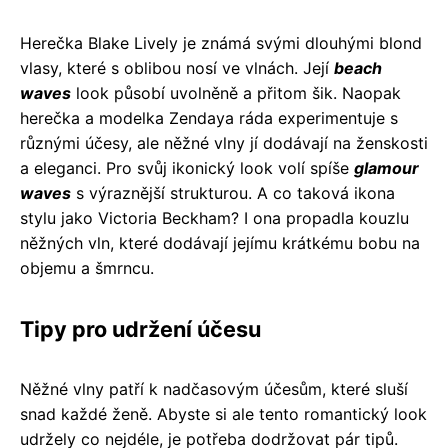
Herečka Blake Lively je známá svými dlouhými blond
vlasy, které s oblibou nosí ve vlnách. Její
beach
waves
look působí uvolněně a přitom šik. Naopak
herečka a modelka Zendaya ráda experimentuje s
různými účesy, ale něžné vlny jí dodávají na ženskosti
a eleganci. Pro svůj ikonický look volí spíše
glamour
waves
s výraznější strukturou. A co taková ikona
stylu jako Victoria Beckham? I ona propadla kouzlu
něžných vln, které dodávají jejímu krátkému bobu na
objemu a šmrncu.
Tipy pro udržení účesu
Něžné vlny patří k nadčasovým účesům, které sluší
snad každé ženě. Abyste si ale tento romantický look
udržely co nejdéle, je potřeba dodržovat pár tipů.