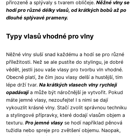
přirozeně a splývaly s tvarem obličeje.
Něžné vlny se
hodí pro různé délky vlasů, od krátkých bobů až po
dlouhé splývavé prameny.
Typy vlasů vhodné pro vlny
Něžné vlny sluší snad každému a hodí se pro různé
příležitosti. Než se ale pustíte do stylingu, je dobré
vědět, jestli jsou vaše vlasy pro tvorbu vln vhodné.
Obecně platí, že čím jsou vlasy delší a hustější, tím
lépe drží tvar.
Na krátkých vlasech
vlny
rychleji
opadávají
a může být náročnější je vytvořit. Pokud
máte jemné vlasy, nezoufejte! I s nimi se dají
vykouzlit krásné vlny. Stačí zvolit správnou techniku
a stylingové přípravky, které dodají vlasům objem a
texturu.
Pro jemné vlasy
se hodí například pěnová
tužidla nebo spreje pro zvětšení objemu. Naopak,