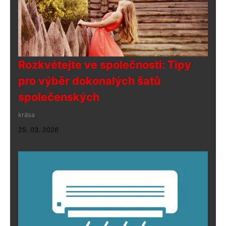
Rozkvétejte ve společnosti: Tipy
pro výběr dokonalých šatů
společenských
krása
25. 03. 2026