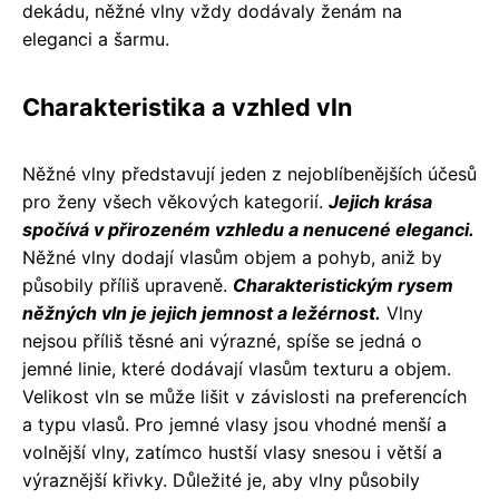
dekádu, něžné vlny vždy dodávaly ženám na
eleganci a šarmu.
Charakteristika a vzhled vln
Něžné vlny představují jeden z nejoblíbenějších účesů
pro ženy všech věkových kategorií.
Jejich krása
spočívá v přirozeném vzhledu a nenucené eleganci.
Něžné vlny dodají vlasům objem a pohyb, aniž by
působily příliš upraveně.
Charakteristickým rysem
něžných vln je jejich jemnost a ležérnost.
Vlny
nejsou příliš těsné ani výrazné, spíše se jedná o
jemné linie, které dodávají vlasům texturu a objem.
Velikost vln se může lišit v závislosti na preferencích
a typu vlasů. Pro jemné vlasy jsou vhodné menší a
volnější vlny, zatímco hustší vlasy snesou i větší a
výraznější křivky. Důležité je, aby vlny působily