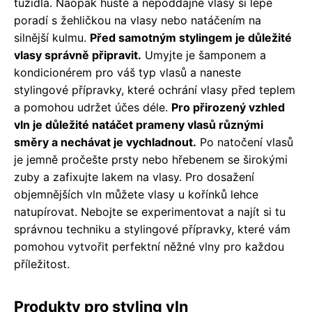
tužidla. Naopak husté a nepoddajné vlasy si lépe
poradí s žehličkou na vlasy nebo natáčením na
silnější kulmu.
Před samotným stylingem je důležité
vlasy správně připravit.
Umyjte je šamponem a
kondicionérem pro váš typ vlasů a naneste
stylingové přípravky, které ochrání vlasy před teplem
a pomohou udržet účes déle.
Pro přirozený vzhled
vln je důležité natáčet prameny vlasů různými
směry a nechávat je vychladnout.
Po natočení vlasů
je jemně pročešte prsty nebo hřebenem se širokými
zuby a zafixujte lakem na vlasy. Pro dosažení
objemnějších vln můžete vlasy u kořínků lehce
natupírovat. Nebojte se experimentovat a najít si tu
správnou techniku a stylingové přípravky, které vám
pomohou vytvořit perfektní něžné vlny pro každou
příležitost.
Produkty pro styling vln