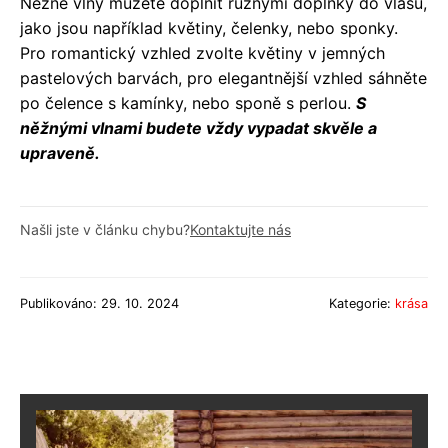
Něžné vlny můžete doplnit různými doplňky do vlasů,
jako jsou například květiny, čelenky, nebo sponky.
Pro romantický vzhled zvolte květiny v jemných
pastelových barvách, pro elegantnější vzhled sáhněte
po čelence s kamínky, nebo sponě s perlou.
S
něžnými vlnami budete vždy vypadat skvěle a
upraveně.
Našli jste v článku chybu?
Kontaktujte nás
Publikováno: 29. 10. 2024
Kategorie:
krása