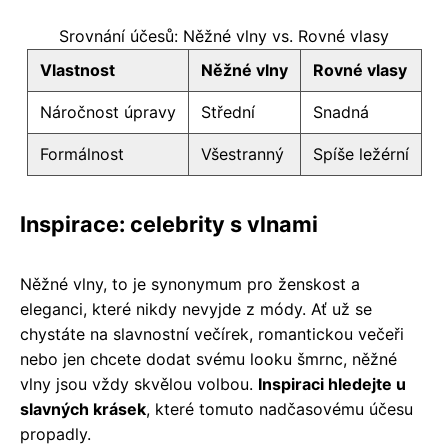
Srovnání účesů: Něžné vlny vs. Rovné vlasy
Vlastnost
Něžné vlny
Rovné vlasy
Náročnost úpravy
Střední
Snadná
Formálnost
Všestranný
Spíše ležérní
Inspirace: celebrity s vlnami
Něžné vlny, to je synonymum pro ženskost a
eleganci, které nikdy nevyjde z módy. Ať už se
chystáte na slavnostní večírek, romantickou večeři
nebo jen chcete dodat svému looku šmrnc, něžné
vlny jsou vždy skvělou volbou.
Inspiraci hledejte u
slavných krásek
, které tomuto nadčasovému účesu
propadly.