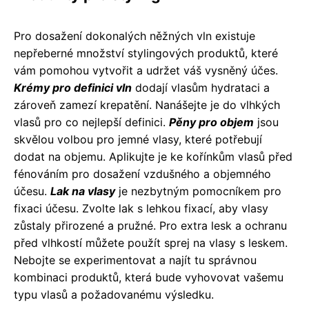
Pro dosažení dokonalých něžných vln existuje
nepřeberné množství stylingových produktů, které
vám pomohou vytvořit a udržet váš vysněný účes.
Krémy pro definici vln
dodají vlasům hydrataci a
zároveň zamezí krepatění. Nanášejte je do vlhkých
vlasů pro co nejlepší definici.
Pěny pro objem
jsou
skvělou volbou pro jemné vlasy, které potřebují
dodat na objemu. Aplikujte je ke kořínkům vlasů před
fénováním pro dosažení vzdušného a objemného
účesu.
Lak na vlasy
je nezbytným pomocníkem pro
fixaci účesu. Zvolte lak s lehkou fixací, aby vlasy
zůstaly přirozené a pružné. Pro extra lesk a ochranu
před vlhkostí můžete použít sprej na vlasy s leskem.
Nebojte se experimentovat a najít tu správnou
kombinaci produktů, která bude vyhovovat vašemu
typu vlasů a požadovanému výsledku.