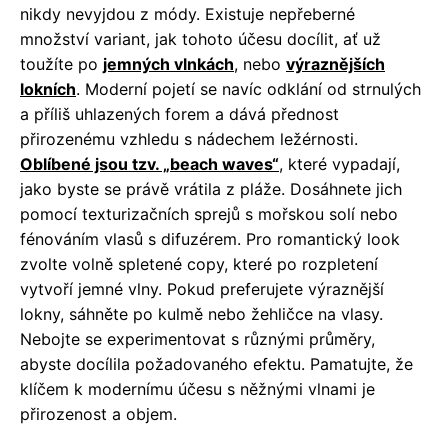
nikdy nevyjdou z módy. Existuje nepřeberné
množství variant, jak tohoto účesu docílit, ať už
toužíte po
jemných vlnkách
, nebo
výraznějších
lokních
. Moderní pojetí se navíc odklání od strnulých
a příliš uhlazených forem a dává přednost
přirozenému vzhledu s nádechem ležérnosti.
Oblíbené jsou tzv. „beach waves“
, které vypadají,
jako byste se právě vrátila z pláže. Dosáhnete jich
pomocí texturizačních sprejů s mořskou solí nebo
fénováním vlasů s difuzérem. Pro romantický look
zvolte volně spletené copy, které po rozpletení
vytvoří jemné vlny. Pokud preferujete výraznější
lokny, sáhněte po kulmě nebo žehličce na vlasy.
Nebojte se experimentovat s různými průměry,
abyste docílila požadovaného efektu. Pamatujte, že
klíčem k modernímu účesu s něžnými vlnami je
přirozenost a objem.