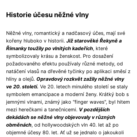
Historie účesu něžné vlny
Něžné vlny, romantický a nadčasový účes, mají své
kořeny hluboko v historii.
Již starověké Řekyně a
Římanky toužily po vlnitých kadeřích
, které
symbolizovaly krásu a ženskost. Pro dosažení
požadovaného efektu používaly různé metody, od
natáčení vlasů na dřevěné tyčinky po aplikaci směsí z
hlíny a olejů.
Opravdový rozkvět zažily něžné vlny
ve 20. století.
Ve 20. letech minulého století se staly
symbolem emancipace a moderní ženy. Krátký bob s
jemnými vlnami, známý jako "finger waves", byl hitem
mezi herečkami a tanečnicemi.
V pozdějších
dekádách se něžné vlny objevovaly v různých
obměnách
, od hollywoodských vln 40. let až po
objemné účesy 80. let. Ať už se jednalo o jakoukoli