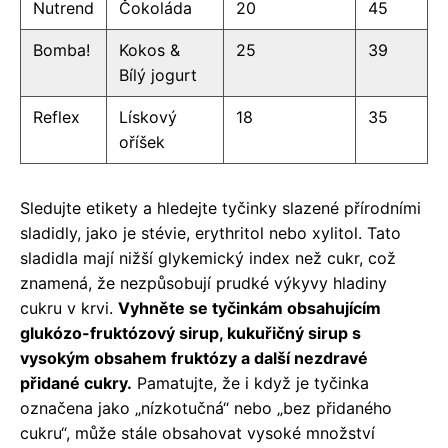
Nutrend
Čokoláda
20
45
Bomba!
Kokos &
25
39
Bílý jogurt
Reflex
Lískový
18
35
oříšek
Sledujte etikety a hledejte tyčinky slazené přírodními
sladidly, jako je stévie, erythritol nebo xylitol. Tato
sladidla mají nižší glykemický index než cukr, což
znamená, že nezpůsobují prudké výkyvy hladiny
cukru v krvi.
Vyhněte se tyčinkám obsahujícím
glukózo-fruktózový sirup, kukuřičný sirup s
vysokým obsahem fruktózy a další nezdravé
přidané cukry.
Pamatujte, že i když je tyčinka
označena jako „nízkotučná“ nebo „bez přidaného
cukru“, může stále obsahovat vysoké množství