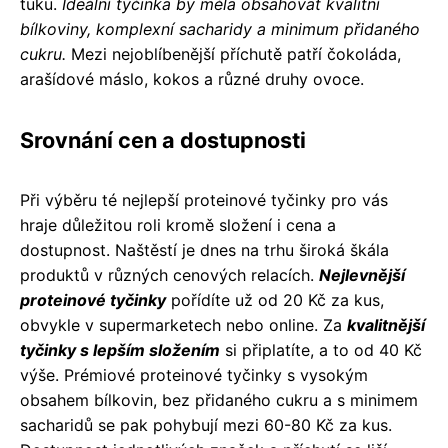
tuku.
Ideální tyčinka by měla obsahovat kvalitní
bílkoviny, komplexní sacharidy a minimum přidaného
cukru.
Mezi nejoblíbenější příchutě patří čokoláda,
arašídové máslo, kokos a různé druhy ovoce.
Srovnání cen a dostupnosti
Při výběru té nejlepší proteinové tyčinky pro vás
hraje důležitou roli kromě složení i cena a
dostupnost. Naštěstí je dnes na trhu široká škála
produktů v různých cenových relacích.
Nejlevnější
proteinové tyčinky
pořídíte už od 20 Kč za kus,
obvykle v supermarketech nebo online. Za
kvalitnější
tyčinky s lepším složením
si připlatíte, a to od 40 Kč
výše. Prémiové proteinové tyčinky s vysokým
obsahem bílkovin, bez přidaného cukru a s minimem
sacharidů se pak pohybují mezi 60-80 Kč za kus.