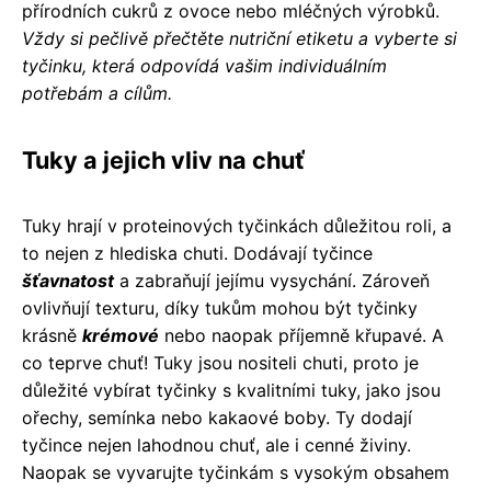
přírodních cukrů z ovoce nebo mléčných výrobků.
Vždy si pečlivě přečtěte nutriční etiketu a vyberte si
tyčinku, která odpovídá vašim individuálním
potřebám a cílům.
Tuky a jejich vliv na chuť
Tuky hrají v proteinových tyčinkách důležitou roli, a
to nejen z hlediska chuti. Dodávají tyčince
šťavnatost
a zabraňují jejímu vysychání. Zároveň
ovlivňují texturu, díky tukům mohou být tyčinky
krásně
krémové
nebo naopak příjemně křupavé. A
co teprve chuť! Tuky jsou nositeli chuti, proto je
důležité vybírat tyčinky s kvalitními tuky, jako jsou
ořechy, semínka nebo kakaové boby. Ty dodají
tyčince nejen lahodnou chuť, ale i cenné živiny.
Naopak se vyvarujte tyčinkám s vysokým obsahem