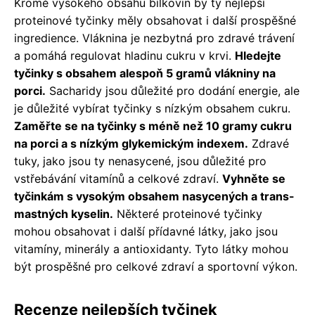
Kromě vysokého obsahu bílkovin by ty nejlepší
proteinové tyčinky měly obsahovat i další prospěšné
ingredience. Vláknina je nezbytná pro zdravé trávení
a pomáhá regulovat hladinu cukru v krvi.
Hledejte
tyčinky s obsahem alespoň 5 gramů vlákniny na
porci.
Sacharidy jsou důležité pro dodání energie, ale
je důležité vybírat tyčinky s nízkým obsahem cukru.
Zaměřte se na tyčinky s méně než 10 gramy cukru
na porci a s nízkým glykemickým indexem.
Zdravé
tuky, jako jsou ty nenasycené, jsou důležité pro
vstřebávání vitamínů a celkové zdraví.
Vyhněte se
tyčinkám s vysokým obsahem nasycených a trans-
mastných kyselin.
Některé proteinové tyčinky
mohou obsahovat i další přídavné látky, jako jsou
vitamíny, minerály a antioxidanty. Tyto látky mohou
být prospěšné pro celkové zdraví a sportovní výkon.
Recenze nejlepších tyčinek