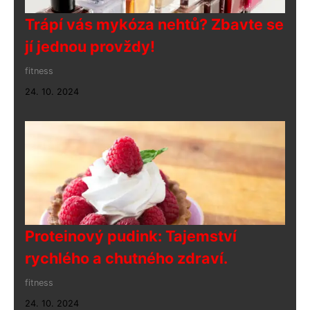
Trápí vás mykóza nehtů? Zbavte se
jí jednou provždy!
fitness
24. 10. 2024
Proteinový pudink: Tajemství
rychlého a chutného zdraví.
fitness
24. 10. 2024