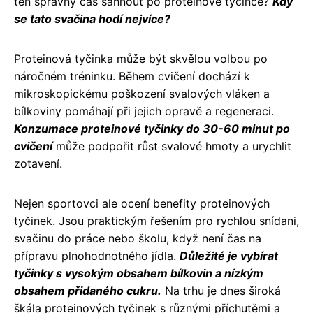
ten správný čas sáhnout po proteinové tyčince?
Kdy
se tato svačina hodí nejvíce?
Proteinová tyčinka může být skvělou volbou po
náročném tréninku. Během cvičení dochází k
mikroskopickému poškození svalových vláken a
bílkoviny pomáhají při jejich opravě a regeneraci.
Konzumace proteinové tyčinky do 30-60 minut po
cvičení
může podpořit růst svalové hmoty a urychlit
zotavení.
Nejen sportovci ale ocení benefity proteinových
tyčinek. Jsou praktickým řešením pro rychlou snídani,
svačinu do práce nebo školu, když není čas na
přípravu plnohodnotného jídla.
Důležité je vybírat
tyčinky s vysokým obsahem bílkovin a nízkým
obsahem přidaného cukru.
Na trhu je dnes široká
škála proteinových tyčinek s různými příchutěmi a