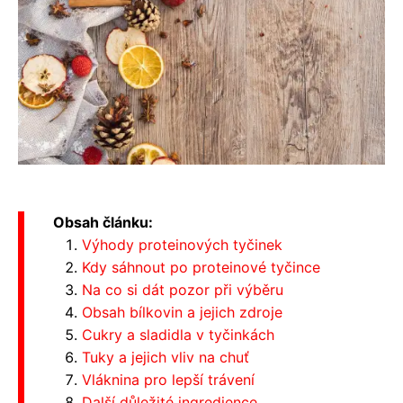
Obsah článku:
Výhody proteinových tyčinek
Kdy sáhnout po proteinové tyčince
Na co si dát pozor při výběru
Obsah bílkovin a jejich zdroje
Cukry a sladidla v tyčinkách
Tuky a jejich vliv na chuť
Vláknina pro lepší trávení
Další důležité ingredience