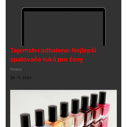
Tajemství odhaleno: Nejlepší
spalovače tuků pro ženy
fitness
26. 11. 2024