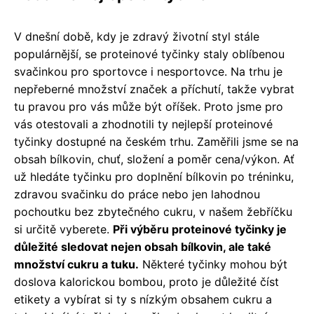
V dnešní době, kdy je zdravý životní styl stále
populárnější, se proteinové tyčinky staly oblíbenou
svačinkou pro sportovce i nesportovce. Na trhu je
nepřeberné množství značek a příchutí, takže vybrat
tu pravou pro vás může být oříšek. Proto jsme pro
vás otestovali a zhodnotili ty nejlepší proteinové
tyčinky dostupné na českém trhu. Zaměřili jsme se na
obsah bílkovin, chuť, složení a poměr cena/výkon. Ať
už hledáte tyčinku pro doplnění bílkovin po tréninku,
zdravou svačinku do práce nebo jen lahodnou
pochoutku bez zbytečného cukru, v našem žebříčku
si určitě vyberete.
Při výběru proteinové tyčinky je
důležité sledovat nejen obsah bílkovin, ale také
množství cukru a tuku.
Některé tyčinky mohou být
doslova kalorickou bombou, proto je důležité číst
etikety a vybírat si ty s nízkým obsahem cukru a