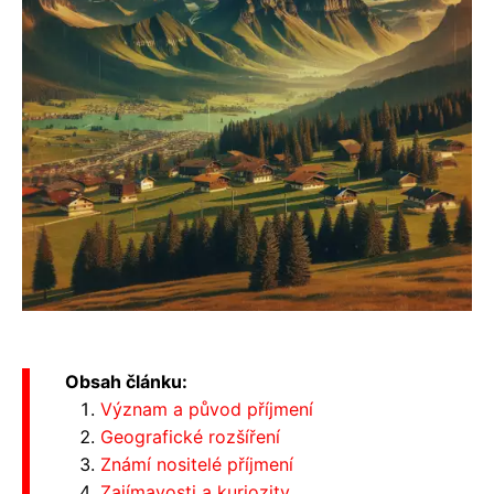
Obsah článku:
Význam a původ příjmení
Geografické rozšíření
Známí nositelé příjmení
Zajímavosti a kuriozity