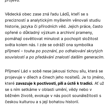
projevu.
Vědecká obec zase zná řadu Ládů, kteří se s
precizností a analytickým myšlením věnovali studiu
historie, jazyka či přírodních věd. Jejich práce, často
opřené o důkladný výzkum a archivní prameny,
pomáhají osvětlovat minulost a pochopit složitost
světa kolem nás. I zde se odráží ona symbolika
příjmení –
touha po poznání, po odhalování skrytých
souvislostí a po předávání znalostí dalším generacím.
Příjmení Lád v sobě nese jakousi tichou sílu, která se
projevuje v dílech a činech jeho nositelů. Je to jméno,
které
zavazuje k poctivosti, píli a úctě k tradici.
Ať už
se s ním setkáme v oblasti umění, vědy nebo v
běžném životě, evokuje v nás pocit sounáležitosti s
českou kulturou a s její bohatou historií.