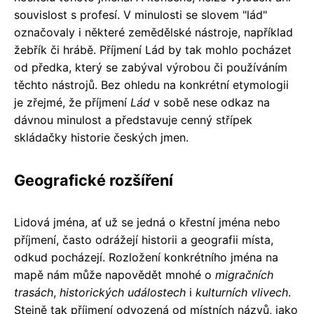
souvislost s profesí. V minulosti se slovem "lád"
označovaly i některé zemědělské nástroje, například
žebřík či hrábě. Příjmení Lád by tak mohlo pocházet
od předka, který se zabýval výrobou či používáním
těchto nástrojů. Bez ohledu na konkrétní etymologii
je zřejmé, že příjmení
Lád
v sobě nese odkaz na
dávnou minulost a představuje cenný střípek
skládačky historie českých jmen.
Geografické rozšíření
Lidová jména, ať už se jedná o křestní jména nebo
příjmení, často odrážejí historii a geografii místa,
odkud pocházejí. Rozložení konkrétního jména na
mapě nám může napovědět mnohé o
migračních
trasách
,
historických událostech
i
kulturních vlivech
.
Stejně tak příjmení odvozená od místních názvů, jako