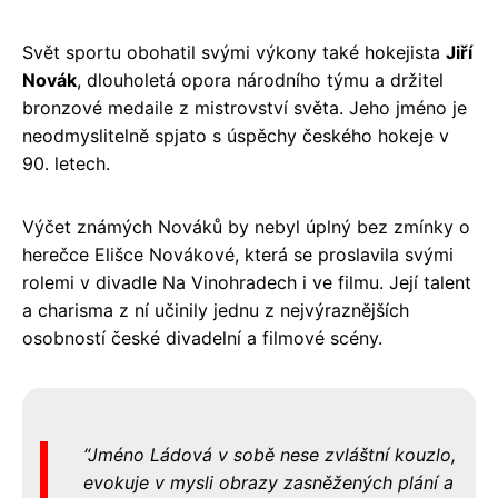
Svět sportu obohatil svými výkony také hokejista
Jiří
Novák
, dlouholetá opora národního týmu a držitel
bronzové medaile z mistrovství světa. Jeho jméno je
neodmyslitelně spjato s úspěchy českého hokeje v
90. letech.
Výčet známých Nováků by nebyl úplný bez zmínky o
herečce Elišce Novákové, která se proslavila svými
rolemi v divadle Na Vinohradech i ve filmu. Její talent
a charisma z ní učinily jednu z nejvýraznějších
osobností české divadelní a filmové scény.
Jméno Ládová v sobě nese zvláštní kouzlo,
evokuje v mysli obrazy zasněžených plání a