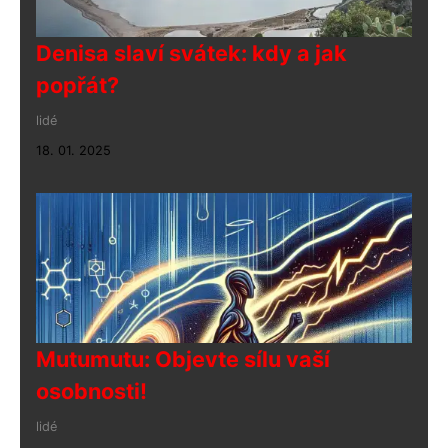
Denisa slaví svátek: kdy a jak
popřát?
lidé
18. 01. 2025
Mutumutu: Objevte sílu vaší
osobnosti!
lidé