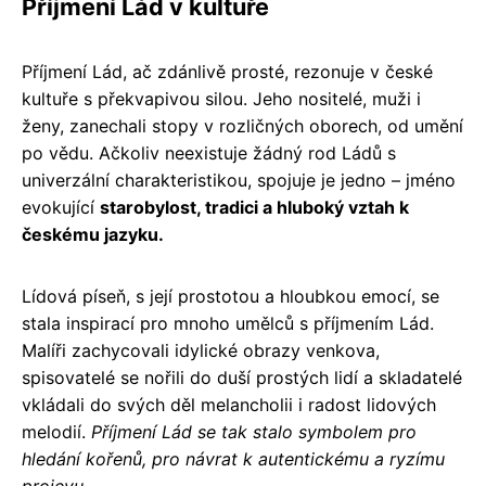
Příjmení Lád v kultuře
Příjmení Lád, ač zdánlivě prosté, rezonuje v české
kultuře s překvapivou silou. Jeho nositelé, muži i
ženy, zanechali stopy v rozličných oborech, od umění
po vědu. Ačkoliv neexistuje žádný rod Ládů s
univerzální charakteristikou, spojuje je jedno – jméno
evokující
starobylost, tradici a hluboký vztah k
českému jazyku.
Lídová píseň, s její prostotou a hloubkou emocí, se
stala inspirací pro mnoho umělců s příjmením Lád.
Malíři zachycovali idylické obrazy venkova,
spisovatelé se nořili do duší prostých lidí a skladatelé
vkládali do svých děl melancholii i radost lidových
melodií.
Příjmení Lád se tak stalo symbolem pro
hledání kořenů, pro návrat k autentickému a ryzímu