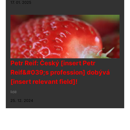
17. 01. 2025
Petr Reif: Český [insert Petr
Reif&#039;s profession] dobývá
[insert relevant field]!
lidé
25. 12. 2024