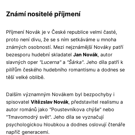
Známí nositelé příjmení
Příjmení Novák je v České republice velmi časté,
proto není divu, že se s ním setkáváme u mnoha
známých osobností. Mezi nejznámější Nováky patří
bezesporu hudební skladatel
Jan Novák
, autor
slavných oper
"Lucerna"
a
"Šárka"
. Jeho díla patří k
pilířům českého hudebního romantismu a dodnes se
těší velké oblibě.
Dalším významným Novákem byl bezpochyby i
spisovatel
Vítězslav Novák
, představitel realismu a
autor románů jako "Poustevníkova chýše" nebo
"Tmavomodrý svět". Jeho díla se vyznačují
psychologickou hloubkou a dodnes oslovují čtenáře
napříč generacemi.