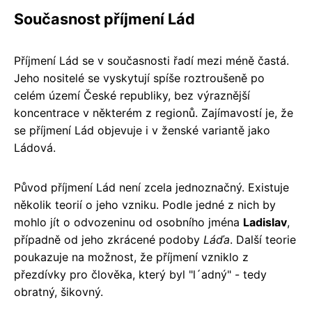
Současnost příjmení Lád
Příjmení Lád se v současnosti řadí mezi méně častá.
Jeho nositelé se vyskytují spíše roztroušeně po
celém území České republiky, bez výraznější
koncentrace v některém z regionů. Zajímavostí je, že
se příjmení Lád objevuje i v ženské variantě jako
Ládová.
Původ příjmení Lád není zcela jednoznačný. Existuje
několik teorií o jeho vzniku. Podle jedné z nich by
mohlo jít o odvozeninu od osobního jména
Ladislav
,
případně od jeho zkrácené podoby
Láďa
. Další teorie
poukazuje na možnost, že příjmení vzniklo z
přezdívky pro člověka, který byl "l´adný" - tedy
obratný, šikovný.