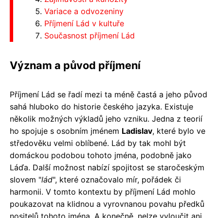
Variace a odvozeniny
Příjmení Lád v kultuře
Současnost příjmení Lád
Význam a původ příjmení
Příjmení Lád se řadí mezi ta méně častá a jeho původ
sahá hluboko do historie českého jazyka. Existuje
několik možných výkladů jeho vzniku. Jedna z teorií
ho spojuje s osobním jménem
Ladislav
, které bylo ve
středověku velmi oblíbené. Lád by tak mohl být
domáckou podobou tohoto jména, podobně jako
Láďa. Další možnost nabízí spojitost se staročeským
slovem "
lád
", které označovalo mír, pořádek či
harmonii. V tomto kontextu by příjmení Lád mohlo
poukazovat na klidnou a vyrovnanou povahu předků
nositelů tohoto jména. A konečně, nelze vyloučit ani