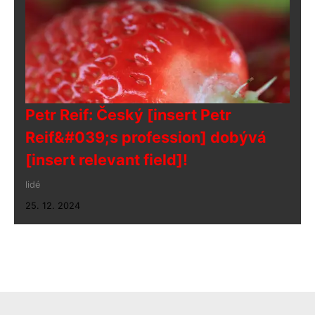
Petr Reif: Český [insert Petr
Reif&#039;s profession] dobývá
[insert relevant field]!
lidé
25. 12. 2024