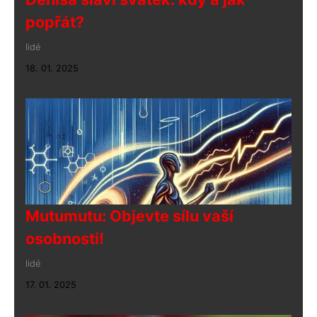
popřát?
lidé
18. 01. 2025
Mutumutu: Objevte sílu vaší
osobnosti!
lidé
17. 01. 2025