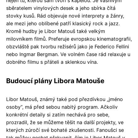
nejen tu, kterou sám tvoří s kapelou. Je vášnivým
sběratelem vinylových desek a jeho sbírka čítá
stovky kusů. Rád objevuje nové interprety a žánry,
ale mezi jeho oblíbené patří klasický rock a jazz.
Kromě hudby je Libor Matouš také velkým
milovníkem filmů. Preferuje evropskou kinematografii,
obzvláště pak tvorbu režisérů jako je Federico Fellini
nebo Ingmar Bergman. Ve volném čase rád relaxuje u
dobrého filmu s přáteli a sklenkou vína.
Budoucí plány Libora Matouše
Libor Matouš, známý také pod přezdívkou „jméno
osoby“, má před sebou nabitý program. Ačkoliv
konkrétní detaily si zatím nechává pro sebe,
prozradil, že se můžeme těšit na další projekty, ve
kterých zúročí své bohaté zkušenosti. Fanoušci se
tak můžou nechat překvapit, čím je Libor Matouš v