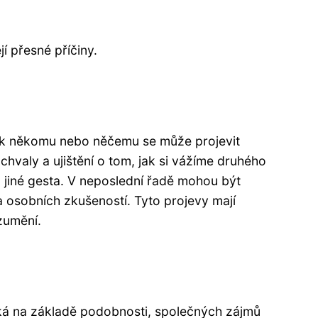
í přesné příčiny.
i k někomu nebo něčemu se může projevit
hvaly a ujištění o tom, jak si vážíme druhého
o jiné gesta. V neposlední řadě mohou být
 osobních zkušeností. Tyto projevy mají
ozumění.
ká na základě podobnosti, společných zájmů