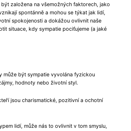
že být založena na všemožných faktorech, jako
nikají spontánně a mohou se týkat jak lidí,
ivotní spokojenosti a dokážou ovlivnit naše
it situace, kdy sympatie pociťujeme (a jaké
y může být sympatie vyvolána fyzickou
zájmy, hodnoty nebo životní styl.
eří jsou charismatické, pozitivní a ochotní
typem lidí, může nás to ovlivnit v tom smyslu,