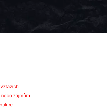
 vztazích
m nebo zájmům
erakce