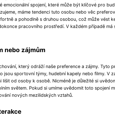
né emocionální spojení, které může být klíčové pro bu
ujeme, máme tendenci tuto osobu nebo věc preferovat 
fortně a pohodlně s druhou osobou, což může vést ke k
 dokonce pracovního prostředí. V každém případě má sy
ům nebo zájmům
chování, který odráží naše preference a zájmy. Tyto 
 jsou sportovní týmy, hudební kapely nebo filmy. V z
išit od osoby k osobě. Nicméně je důležité si uvědomi
olním světem. Pokud si umíme uvědomit toto spojení 
ování nových mezilidských vztahů.
terakce