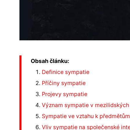
Obsah článku:
Definice sympatie
Příčiny sympatie
Projevy sympatie
Význam sympatie v mezilidských
Sympatie ve vztahu k předmětů
Vliv sympatie na společenské int