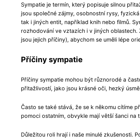
Sympatie je termín, který popisuje silnou př
jsou společné zájmy, osobnostní rysy, fyzická
tak i jiných entit, například knih nebo filmů.
rozhodování ve vztazích i v jiných oblastech
jsou jejich příčiny), abychom se uměli lépe ori
Příčiny sympatie
Příčiny sympatie mohou být různorodé a čast
přitažlivostí, jako jsou krásné oči, hezký ús
Často se také stává, že se k někomu cítíme při
pomoci ostatním, obvykle mají větší šanci na to, 
Důležitou roli hrají i naše minulé zkušenosti.