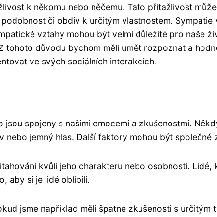
itažlivost k někomu nebo něčemu. Tato přitažlivost mů
 podobnost či obdiv k určitým vlastnostem. Sympatie vz
 Sympatické vztahy mohou být velmi důležité pro naše ž
. Z tohoto důvodu bychom měli umět rozpoznat a hodnot
entovat ve svých sociálních interakcích.
o jsou spojeny s našimi emocemi a zkušenostmi. Někd
měv nebo jemný hlas. Další faktory mohou být společné 
tahováni kvůli jeho charakteru nebo osobnosti. Lidé, kt
aby si je lidé oblíbili.
 Pokud jsme například měli špatné zkušenosti s určitým 