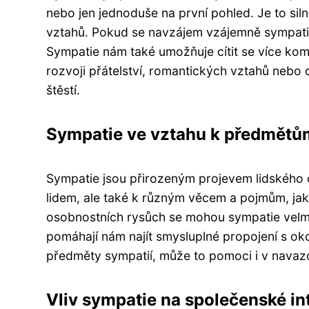
nebo jen jednoduše na první pohled. Je to sil
vztahů. Pokud se navzájem vzájemně sympatiz
Sympatie nám také umožňuje cítit se více kom
rozvoji přátelství, romantických vztahů nebo
štěstí.
Sympatie ve vztahu k předmět
Sympatie jsou přirozeným projevem lidského 
lidem, ale také k různým věcem a pojmům, jako
osobnostních rysůch se mohou sympatie velmi l
pomáhají nám najít smysluplné propojení s ok
předměty sympatií, může to pomoci i v navaz
Vliv sympatie na společenské in