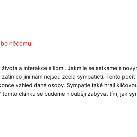
h
nebo něčemu
života a interakce s lidmi. Jakmile se setkáme s nový
í, zatímco jiní nám nejsou zcela sympatičtí. Tento po
once vzhled dané osoby. Sympatie také hrají klíčovou 
. V tomto článku se budeme hlouběji zabývat tím, jak sy