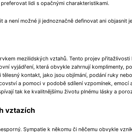
preferovat lidi s opačnými charakteristikami.
 a není možné ji jednoznačně definovat ani objasnit jej
rvkem mezilidských vztahů. Tento projev přitažlivost
ní vyjádření, která obvykle zahrnují komplimenty, poc
tělesný kontakt, jako jsou objímání, podání ruky neb
covství a pomoci v podobě sdílení vzpomínek, emocí a
ispívají tak ke kvalitnějšímu životu plnému lásky a por
h vztazích
nesporný. Sympatie k někomu či něčemu obvykle vzni