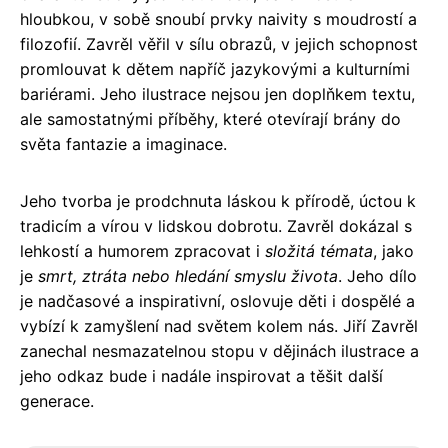
hloubkou, v sobě snoubí prvky naivity s moudrostí a
filozofií. Zavrěl věřil v sílu obrazů, v jejich schopnost
promlouvat k dětem napříč jazykovými a kulturními
bariérami. Jeho ilustrace nejsou jen doplňkem textu,
ale samostatnými příběhy, které otevírají brány do
světa fantazie a imaginace.
Jeho tvorba je prodchnuta láskou k přírodě, úctou k
tradicím a vírou v lidskou dobrotu. Zavrěl dokázal s
lehkostí a humorem zpracovat i
složitá témata
, jako
je
smrt, ztráta nebo hledání smyslu života
. Jeho dílo
je nadčasové a inspirativní, oslovuje děti i dospělé a
vybízí k zamyšlení nad světem kolem nás. Jiří Zavrěl
zanechal nesmazatelnou stopu v dějinách ilustrace a
jeho odkaz bude i nadále inspirovat a těšit další
generace.