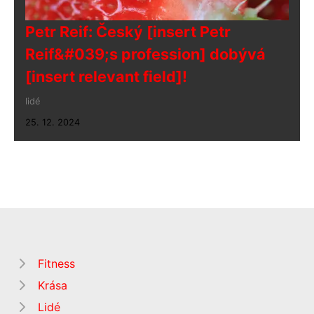
Petr Reif: Český [insert Petr
Reif&#039;s profession] dobývá
[insert relevant field]!
lidé
25. 12. 2024
Fitness
Krása
Lidé