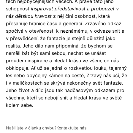
těch nejobyčejnějších věcech. A právě tato jeho
schopnost
inspirovat představivost a probouzet v
nás dětskou hravost
z něj činí osobnost, která
přesahuje hranice času a generací. Zrzavého odkaz
spočívá v otevřenosti k neznámému, v odvaze snít a
v přesvědčení, že fantazie je stejně důležitá jako
realita. Jeho dílo nám připomíná, že bychom se
neměli bát být sami sebou, nechat se unášet
proudem inspirace a hledat krásu ve všem, co nás
obklopuje. Ať už se jedná o rozkvetlou louku, tajemný
les nebo obyčejný kámen na cestě, Zrzavý nás učí, že
i v maličkostech se skrývá nekonečný svět fantazie.
Jeho život a dílo jsou tak nadčasovým odkazem pro
všechny, kteří se nebojí snít a hledat krásu ve světě
kolem sebe.
Našli jste v článku chybu?
Kontaktujte nás