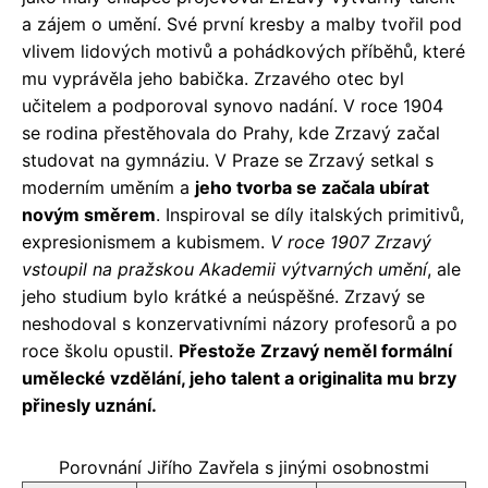
a zájem o umění. Své první kresby a malby tvořil pod
vlivem lidových motivů a pohádkových příběhů, které
mu vyprávěla jeho babička. Zrzavého otec byl
učitelem a podporoval synovo nadání. V roce 1904
se rodina přestěhovala do Prahy, kde Zrzavý začal
studovat na gymnáziu. V Praze se Zrzavý setkal s
moderním uměním a
jeho tvorba se začala ubírat
novým směrem
. Inspiroval se díly italských primitivů,
expresionismem a kubismem.
V roce 1907 Zrzavý
vstoupil na pražskou Akademii výtvarných umění
, ale
jeho studium bylo krátké a neúspěšné. Zrzavý se
neshodoval s konzervativními názory profesorů a po
roce školu opustil.
Přestože Zrzavý neměl formální
umělecké vzdělání, jeho talent a originalita mu brzy
přinesly uznání.
Porovnání Jiřího Zavřela s jinými osobnostmi