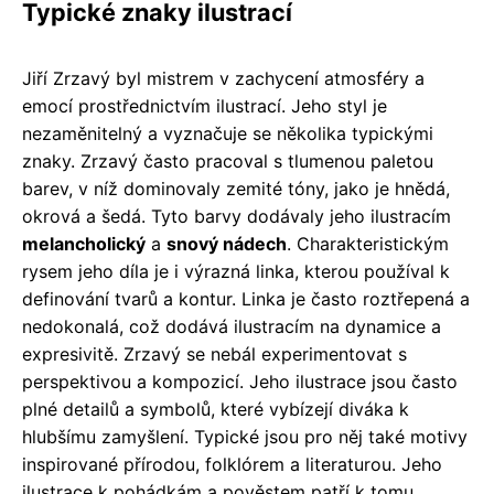
Typické znaky ilustrací
Jiří Zrzavý byl mistrem v zachycení atmosféry a
emocí prostřednictvím ilustrací. Jeho styl je
nezaměnitelný a vyznačuje se několika typickými
znaky. Zrzavý často pracoval s tlumenou paletou
barev, v níž dominovaly zemité tóny, jako je hnědá,
okrová a šedá. Tyto barvy dodávaly jeho ilustracím
melancholický
a
snový nádech
. Charakteristickým
rysem jeho díla je i výrazná linka, kterou používal k
definování tvarů a kontur. Linka je často roztřepená a
nedokonalá, což dodává ilustracím na dynamice a
expresivitě. Zrzavý se nebál experimentovat s
perspektivou a kompozicí. Jeho ilustrace jsou často
plné detailů a symbolů, které vybízejí diváka k
hlubšímu zamyšlení. Typické jsou pro něj také motivy
inspirované přírodou, folklórem a literaturou. Jeho
ilustrace k pohádkám a pověstem patří k tomu