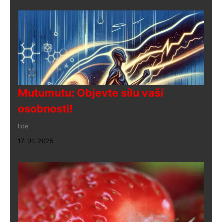
Mutumutu: Objevte sílu vaší
osobnosti!
lidé
17. 01. 2025