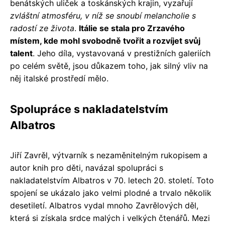
benátských uliček a toskánských krajin, vyzařují
zvláštní atmosféru, v níž se snoubí melancholie s
radostí ze života
.
Itálie se stala pro Zrzavého
místem, kde mohl svobodně tvořit a rozvíjet svůj
talent
. Jeho díla, vystavovaná v prestižních galeriích
po celém světě, jsou důkazem toho, jak silný vliv na
něj italské prostředí mělo.
Spolupráce s nakladatelstvím
Albatros
Jiří Zavrěl, výtvarník s nezaměnitelným rukopisem a
autor knih pro děti, navázal spolupráci s
nakladatelstvím Albatros v 70. letech 20. století. Toto
spojení se ukázalo jako velmi plodné a trvalo několik
desetiletí. Albatros vydal mnoho Zavrělových děl,
která si získala srdce malých i velkých čtenářů. Mezi