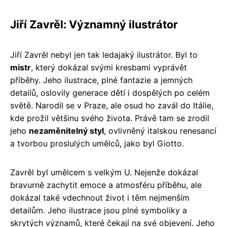
Jiří Zavrěl: Významný ilustrátor
Jiří Zavrěl nebyl jen tak ledajaký ilustrátor. Byl to
mistr
, který dokázal svými kresbami vyprávět
příběhy. Jeho ilustrace, plné fantazie a jemných
detailů, oslovily generace dětí i dospělých po celém
světě. Narodil se v Praze, ale osud ho zavál do Itálie,
kde prožil většinu svého života. Právě tam se zrodil
jeho
nezaměnitelný styl
, ovlivněný italskou renesancí
a tvorbou proslulých umělců, jako byl Giotto.
Zavrěl byl umělcem s velkým U. Nejenže dokázal
bravurně zachytit emoce a atmosféru příběhu, ale
dokázal také vdechnout život i těm nejmenším
detailům. Jeho ilustrace jsou plné symboliky a
skrytých významů, které čekají na své objevení. Jeho