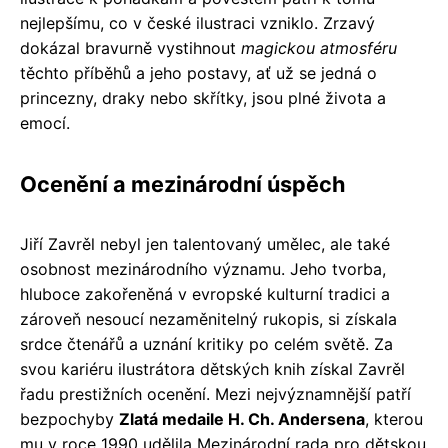
nejlepšímu, co v české ilustraci vzniklo. Zrzavý
dokázal bravurně vystihnout
magickou atmosféru
těchto příběhů a jeho postavy, ať už se jedná o
princezny, draky nebo skřítky, jsou plné života a
emocí.
Ocenění a mezinárodní úspěch
Jiří Zavrěl nebyl jen talentovaný umělec, ale také
osobnost mezinárodního významu. Jeho tvorba,
hluboce zakořeněná v evropské kulturní tradici a
zároveň nesoucí nezaměnitelný rukopis, si získala
srdce čtenářů a uznání kritiky po celém světě. Za
svou kariéru ilustrátora dětských knih získal Zavrěl
řadu prestižních ocenění. Mezi nejvýznamnější patří
bezpochyby
Zlatá medaile H. Ch. Andersena
, kterou
mu v roce 1990 udělila Mezinárodní rada pro dětskou