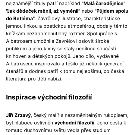
nejznámější tituly patří například
"Malá čarodějnice"
,
"Jak dědeček měnil, až vyměnil"
nebo
"Půjdem spolu
do Betléma"
. Zavrělovy ilustrace, charakteristické
jemnou linkou a poetickou atmosférou, dodaly těmto
knížkám nezapomenutelný rozměr. Spolupráce s
Albatrosem umožnila Zavrělovi oslovit široké
publikum a jeho knihy se staly nedílnou součástí
knihoven a dětských pokojů. Jeho dílo, vydávané
Albatrosem, inspirovalo a těšilo již několik generací
čtenářů a dodnes patří k tomu nejlepšímu, co česká
literatura pro děti nabízí.
Inspirace východní filozofií
Jiří Zrzavý
, český malíř s nezaměnitelným rukopisem,
byl hluboce ovlivněn
východní filozofií
. Jeho cesta k
tomuto duchovnímu světu vedla přes studium