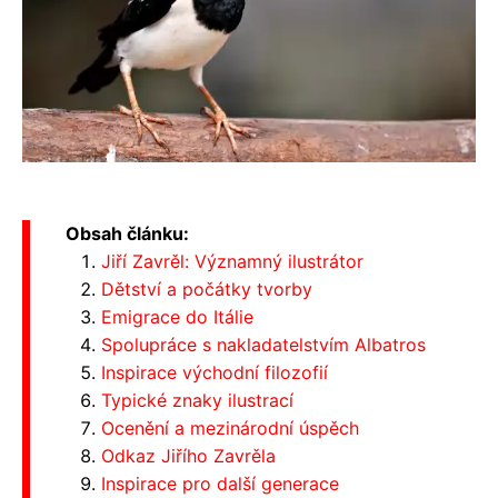
Obsah článku:
Jiří Zavrěl: Významný ilustrátor
Dětství a počátky tvorby
Emigrace do Itálie
Spolupráce s nakladatelstvím Albatros
Inspirace východní filozofií
Typické znaky ilustrací
Ocenění a mezinárodní úspěch
Odkaz Jiřího Zavrěla
Inspirace pro další generace