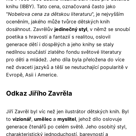
knihu (IBBY). Tato cena, označovaná často jako
"
Nobelova cena za dětskou literaturu
", je nejvyšším
oceněním, jakého může tvůrce dětských knih
dosáhnout. Zavrělův
jedinečný styl
, v němž se snoubí
poetika s hravostí a fantazií s realitou, oslovil
generace dětí i dospělých a jeho knihy se staly
nedílnou součástí zlatého fondu světové literatury
pro děti a mládež. Jeho díla byla přeložena do více
než dvaceti jazyků a těší se neutuchající popularitě v
Evropě, Asii i Americe.
Odkaz Jiřího Zavrěla
Jiří Zavrěl byl víc než jen ilustrátor dětských knih. Byl
to
vizionář
,
umělec
a
myslitel
, jehož dílo oslovuje
generace čtenářů po celém světě. Jeho osobitý styl,
charakteristický jednoduchostí, barevností a