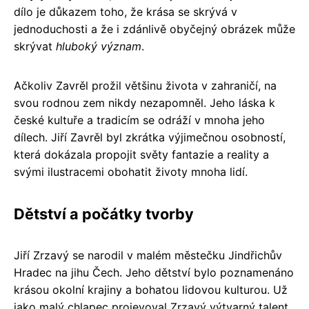
dílo je důkazem toho, že krása se skrývá v
jednoduchosti a že i zdánlivě obyčejný obrázek může
skrývat
hluboký význam
.
Ačkoliv Zavrěl prožil většinu života v zahraničí, na
svou rodnou zem nikdy nezapomněl. Jeho láska k
české kultuře a tradicím se odráží v mnoha jeho
dílech. Jiří Zavrěl byl zkrátka výjimečnou osobností,
která dokázala propojit světy fantazie a reality a
svými ilustracemi obohatit životy mnoha lidí.
Dětství a počátky tvorby
Jiří Zrzavý se narodil v malém městečku Jindřichův
Hradec na jihu Čech. Jeho dětství bylo poznamenáno
krásou okolní krajiny a bohatou lidovou kulturou. Už
jako malý chlapec projevoval Zrzavý výtvarný talent