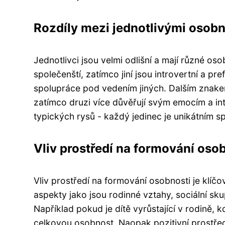
Rozdíly mezi jednotlivými osob
Jednotlivci jsou velmi odlišní a mají různé osob
společenští, zatímco jiní jsou introvertní a pre
spolupráce pod vedením jiných. Dalším znakem
zatímco druzi více důvěřují svým emocím a int
typických rysů - každý jedinec je unikátním s
Vliv prostředí na formování oso
Vliv prostředí na formování osobnosti je klíčo
aspekty jako jsou rodinné vztahy, sociální sku
Například pokud je dítě vyrůstající v rodině,
celkovou osobnost. Naopak pozitivní prostře