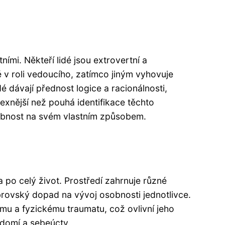
tními. Někteří lidé jsou extrovertní a
lně v roli vedoucího, zatímco jiným vyhovuje
 dávají přednost logice a racionálnosti,
exnější než pouhá identifikace těchto
osobnost na svém vlastním způsobem.
a po celý život. Prostředí zahrnuje různé
obrovský dopad na vývoj osobnosti jednotlivce.
ému a fyzickému traumatu, což ovlivní jeho
domí a sebeúcty.