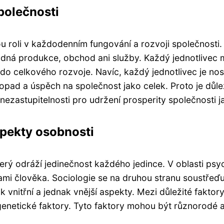
polečnosti
vou roli v každodenním fungování a rozvoji společnost
dná produkce, obchod ani služby. Každý jednotlivec m
do celkového rozvoje. Navíc, každý jednotlivec je nosi
ad a úspěch na společnost jako celek. Proto je důleži
nezastupitelnosti pro udržení prosperity společnosti j
spekty osobnosti
erý odráží jedinečnost každého jedince. V oblasti ps
ami člověka. Sociologie se na druhou stranu soustřeďuj
vnitřní a jednak vnější aspekty. Mezi důležité faktory,
 genetické faktory. Tyto faktory mohou být různorodé 