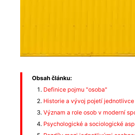
Obsah článku:
Definice pojmu "osoba"
Historie a vývoj pojetí jednotlivce
Význam a role osob v moderní sp
Psychologické a sociologické asp