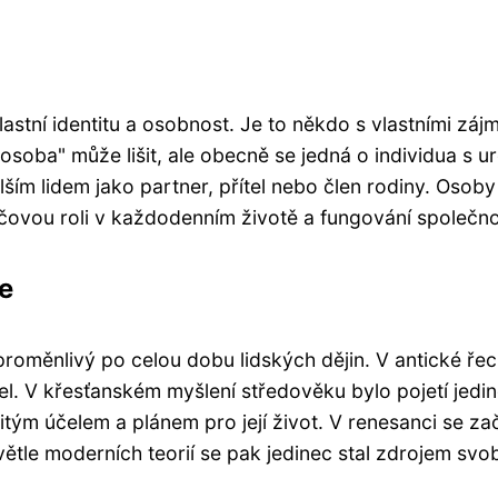
vlastní identitu a osobnost. Je to někdo s vlastními z
"osoba" může lišit, ale obecně se jedná o individua s u
lším lidem jako partner, přítel nebo člen rodiny. Osob
klíčovou roli v každodenním životě a fungování společno
ce
 proměnlivý po celou dobu lidských dějin. V antické řec
zel. V křesťanském myšlení středověku bylo pojetí jed
itým účelem a plánem pro její život. V renesanci se z
světle moderních teorií se pak jedinec stal zdrojem sv