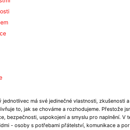
stmi
osti
vcem
vce
e
 jednotlivec má své jedinečné vlastnosti, zkušenosti a
ivňuje to, jak se chováme a rozhodujeme. Přestože jsm
ce, bezpečnosti, uspokojení a smyslu pro naplnění. V té
n lidmi - osoby s potřebami přátelství, komunikace a po