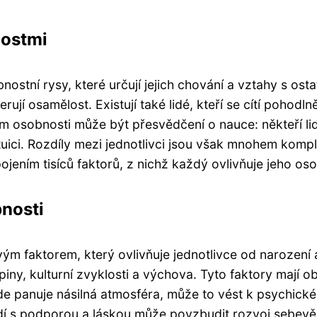
nostmi
nostní rysy, které určují jejich chování a vztahy s osta
ferují osamělost. Existují také lidé, kteří se cítí pohod
 osobnosti může být přesvědčení o nauce: někteří lidé
uici. Rozdíly mezi jednotlivci jsou však mnohem kompl
pojením tisíců faktorů, z nichž každý ovlivňuje jeho 
bnosti
vým faktorem, který ovlivňuje jednotlivce od narození 
piny, kulturní zvyklosti a výchova. Tyto faktory mají 
 kde panuje násilná atmosféra, může to vést k psychick
dí s podporou a láskou může povzbudit rozvoj sebevě