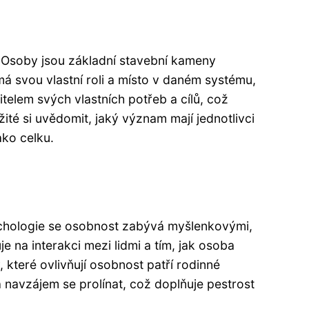
i. Osoby jsou základní stavební kameny
á svou vlastní roli a místo v daném systému,
telem svých vlastních potřeb a cílů, což
té si uvědomit, jaký význam mají jednotlivci
ako celku.
ychologie se osobnost zabývá myšlenkovými,
e na interakci mezi lidmi a tím, jak osoba
 které ovlivňují osobnost patří rodinné
a navzájem se prolínat, což doplňuje pestrost