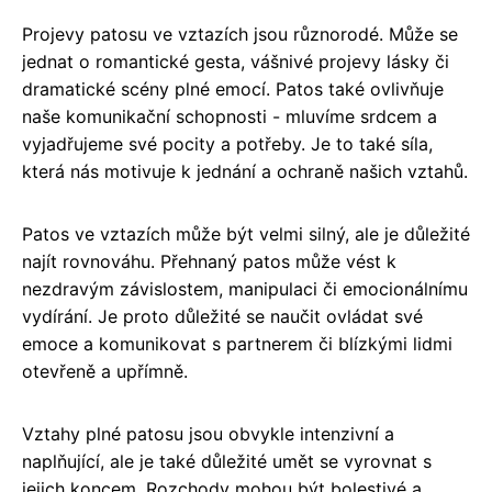
Projevy patosu ve vztazích jsou různorodé. Může se
jednat o romantické gesta, vášnivé projevy lásky či
dramatické scény plné emocí. Patos také ovlivňuje
naše komunikační schopnosti - mluvíme srdcem a
vyjadřujeme své pocity a potřeby. Je to také síla,
která nás motivuje k jednání a ochraně našich vztahů.
Patos ve vztazích může být velmi silný, ale je důležité
najít rovnováhu. Přehnaný patos může vést k
nezdravým závislostem, manipulaci či emocionálnímu
vydírání. Je proto důležité se naučit ovládat své
emoce a komunikovat s partnerem či blízkými lidmi
otevřeně a upřímně.
Vztahy plné patosu jsou obvykle intenzivní a
naplňující, ale je také důležité umět se vyrovnat s
jejich koncem. Rozchody mohou být bolestivé a