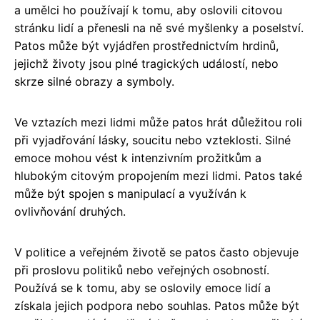
a umělci ho používají k tomu, aby oslovili citovou
stránku lidí a přenesli na ně své myšlenky a poselství.
Patos může být vyjádřen prostřednictvím hrdinů,
jejichž životy jsou plné tragických událostí, nebo
skrze silné obrazy a symboly.
Ve vztazích mezi lidmi může patos hrát důležitou roli
při vyjadřování lásky, soucitu nebo vzteklosti. Silné
emoce mohou vést k intenzivním prožitkům a
hlubokým citovým propojením mezi lidmi. Patos také
může být spojen s manipulací a využíván k
ovlivňování druhých.
V politice a veřejném životě se patos často objevuje
při proslovu politiků nebo veřejných osobností.
Používá se k tomu, aby se oslovily emoce lidí a
získala jejich podpora nebo souhlas. Patos může být