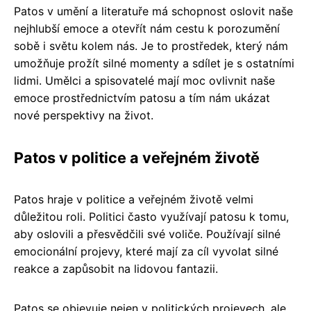
Patos v umění a literatuře má schopnost oslovit naše
nejhlubší emoce a otevřít nám cestu k porozumění
sobě i světu kolem nás. Je to prostředek, který nám
umožňuje prožít silné momenty a sdílet je s ostatními
lidmi. Umělci a spisovatelé mají moc ovlivnit naše
emoce prostřednictvím patosu a tím nám ukázat
nové perspektivy na život.
Patos v politice a veřejném životě
Patos hraje v politice a veřejném životě velmi
důležitou roli. Politici často využívají patosu k tomu,
aby oslovili a přesvědčili své voliče. Používají silné
emocionální projevy, které mají za cíl vyvolat silné
reakce a zapůsobit na lidovou fantazii.
Patos se objevuje nejen v politických projevech, ale