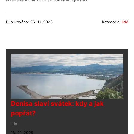
Publikováno: 06. 11. 2023
Kategorie:
lidé
Denisa slaví svátek: kdy a jak
popřát?
lidé
18. 01. 2025