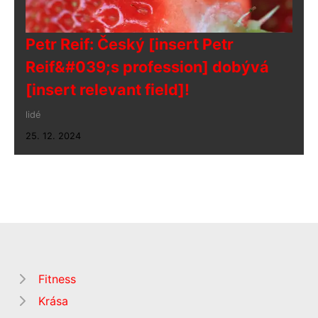
Petr Reif: Český [insert Petr
Reif&#039;s profession] dobývá
[insert relevant field]!
lidé
25. 12. 2024
Fitness
Krása