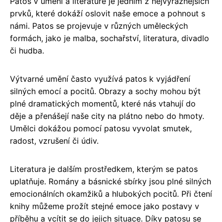
Patos v umění a literatuře je jedním z nejvýraznějších
prvků, které dokáží oslovit naše emoce a pohnout s
námi. Patos se projevuje v různých uměleckých
formách, jako je malba, sochařství, literatura, divadlo
či hudba.
Výtvarné umění často využívá patos k vyjádření
silných emocí a pocitů. Obrazy a sochy mohou být
plné dramatických momentů, které nás vtahují do
děje a přenášejí naše city na plátno nebo do hmoty.
Umělci dokážou pomocí patosu vyvolat smutek,
radost, vzrušení či údiv.
Literatura je dalším prostředkem, kterým se patos
uplatňuje. Romány a básnické sbírky jsou plné silných
emocionálních okamžiků a hlubokých pocitů. Při čtení
knihy můžeme prožít stejné emoce jako postavy v
příběhu a vcítit se do jejich situace. Díky patosu se