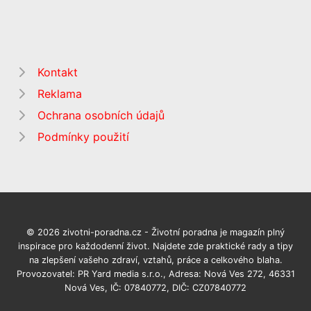
Kontakt
Reklama
Ochrana osobních údajů
Podmínky použití
© 2026 zivotni-poradna.cz - Životní poradna je magazín plný
inspirace pro každodenní život. Najdete zde praktické rady a tipy
na zlepšení vašeho zdraví, vztahů, práce a celkového blaha.
Provozovatel: PR Yard media s.r.o., Adresa: Nová Ves 272, 46331
Nová Ves, IČ: 07840772, DIČ: CZ07840772