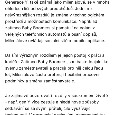
Generace Y, také známá jako mileniálové, se v mnoha
ohledech liší od svých předchůdců. Jedním z
nejvýraznějších rozdílů je změna v technologickém
prostředí a možnostech komunikace. Například
zatímco Baby Boomers si pamatují na volání z
veřejných telefonních automatů a psaní dopisů,
Mileniálové ovládají sociální sítě a mobilní aplikace.
Dalším výrazným rozdílem je jejich postoj k práci a
kariéře. Zatímco Baby Boomers jsou často loajální ke
svému zaměstnavateli a pracují pro něj celou řadu
let, Mileniálové často preferují flexibilní pracovní
podmínky a změnu zaměstnavatele.
Je zajímavé pozorovat i rozdíly v soukromém životě
- např. gen Y více cestuje a hledá nové způsoby
setkávání se se svými přáteli, čile využívajíc
technologii. V porovnání s minulými generacemi tak