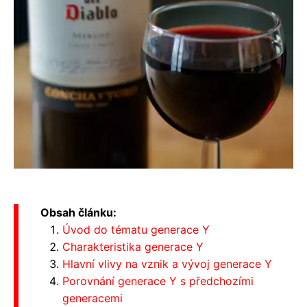
Obsah článku:
Úvod do tématu generace Y
Charakteristika generace Y
Hlavní vlivy na vznik a vývoj generace Y
Porovnání generace Y s předchozími
generacemi