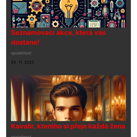
Seznamovací akce, která vás
dostane!
společnost
25. 11. 2025
Kavalír, kterého si přeje každá žena
společnost