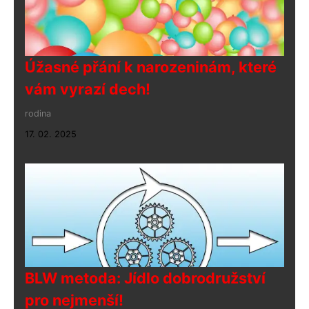
Úžasné přání k narozeninám, které
vám vyrazí dech!
rodina
17. 02. 2025
BLW metoda: Jídlo dobrodružství
pro nejmenší!