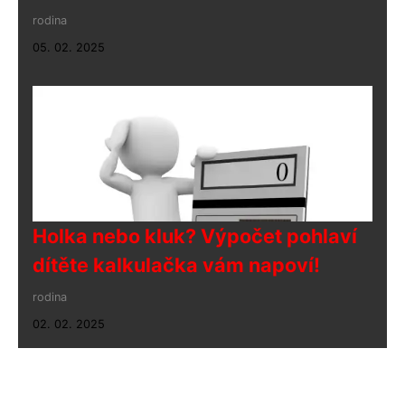
rodina
05. 02. 2025
Holka nebo kluk? Výpočet pohlaví
dítěte kalkulačka vám napoví!
rodina
02. 02. 2025