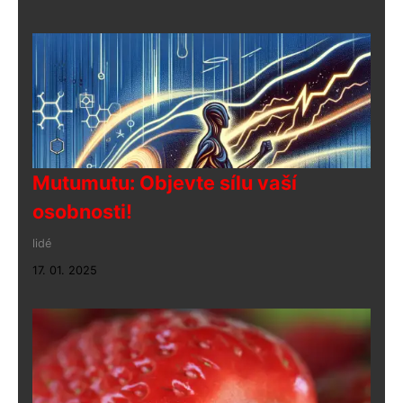
Mutumutu: Objevte sílu vaší
osobnosti!
lidé
17. 01. 2025