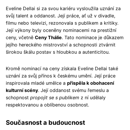
Eveline Dellai si za svou kariéru vysloužila uznání za
svůj talent a oddanost. Její práce, ať už v divadle,
filmu nebo televizi, rezonovala s publikem a kritiky.
Její výkony byly oceněny nominacemi na prestižní
ceny, včetně
Ceny Thálie
. Tato nominace je důkazem
jejího hereckého mistrovství a schopnosti ztvárnit
širokou škálu postav s hloubkou a autenticitou.
Kromě nominací na ceny získala Eveline Dellai také
uznání za svůj přínos k českému umění. Její práce
inspirovala mladé umělce a
přispěla k obohacení
kulturní scény
. Její oddanost svému řemeslu a
schopnost
propojit se s publikem
z ní udělaly
respektovanou a oblíbenou osobnost.
Současnost a budoucnost