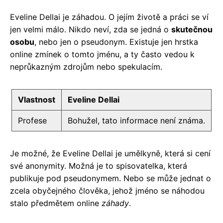
Eveline Dellai je záhadou. O jejím životě a práci se ví
jen velmi málo. Nikdo neví, zda se jedná o
skutečnou
osobu
, nebo jen o pseudonym. Existuje jen hrstka
online zmínek o tomto jménu, a ty často vedou k
neprůkazným zdrojům nebo spekulacím.
Vlastnost
Eveline Dellai
Profese
Bohužel, tato informace není známa.
Je možné, že Eveline Dellai je umělkyně, která si cení
své anonymity. Možná je to spisovatelka, která
publikuje pod pseudonymem. Nebo se může jednat o
zcela obyčejného člověka, jehož jméno se náhodou
stalo předmětem online
záhady
.