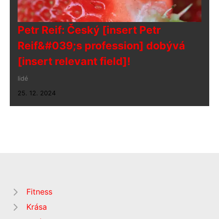
Petr Reif: Český [insert Petr
Reif&#039;s profession] dobývá
[insert relevant field]!
lidé
25. 12. 2024
Fitness
Krása