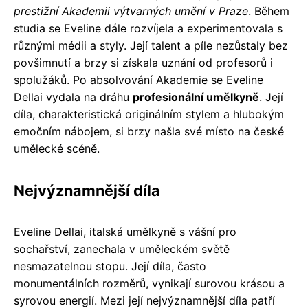
prestižní Akademii výtvarných umění v Praze
. Během
studia se Eveline dále rozvíjela a experimentovala s
různými médii a styly. Její talent a píle nezůstaly bez
povšimnutí a brzy si získala uznání od profesorů i
spolužáků. Po absolvování Akademie se Eveline
Dellai vydala na dráhu
profesionální umělkyně
. Její
díla, charakteristická originálním stylem a hlubokým
emočním nábojem, si brzy našla své místo na české
umělecké scéně.
Nejvýznamnější díla
Eveline Dellai, italská umělkyně s vášní pro
sochařství, zanechala v uměleckém světě
nesmazatelnou stopu. Její díla, často
monumentálních rozměrů, vynikají surovou krásou a
syrovou energií. Mezi její nejvýznamnější díla patří