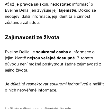
Ať už je pravda jakákoli, nedostatek informací o
Eveline Dellai jen zvyšuje její
tajemství
. Dokud se
neobjeví další informace, její identita a činnost
zůstanou záhadou.
Zajímavosti ze života
Eveline Delllai je
soukromá osoba
a informace o
jejím životě
nejsou veřejně dostupné
. Z tohoto
důvodu není možné poskytnout žádné zajímavosti z
jejího života.
Je
důležité respektovat soukromí jednotlivců
a nešířit
o nich neověřené informace.
Našli jste v článku chybu?
Kontaktujte nás