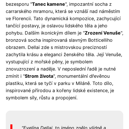
bezesporu "
Tanec kamene
", impozantní socha z
carrarského mramoru, která se vznáší nad náměstím
ve Florencii. Tato dynamická kompozice, zachycující
tančící postavy, je oslavou lidského těla a jeho
pohybu. Dalším ikonickým dílem je "
Zrození Venuše
",
bronzová socha inspirovaná slavným Botticelliho
obrazem. Dellai zde s mistrovskou precizností
zachytila krásu a eleganci ženského těla. Její Venuše,
vystupující z mořské pěny, je symbolem
znovuzrození a naděje. V neposlední řadě je nutné
zmínit i "
Strom života
", monumentální dřevěnou
plastiku, která se tyčí v parku v Miláně. Toto dílo,
inspirované přírodou a kořeny lidské existence, je
symbolem síly, růstu a propojení.
Evelína Dellai, to jméno znělo vlídně a