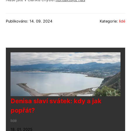
Publikováno: 14. 09. 2024
Kategorie:
lidé
Denisa slaví svátek: kdy a jak
popřát?
lidé
18. 01. 2025