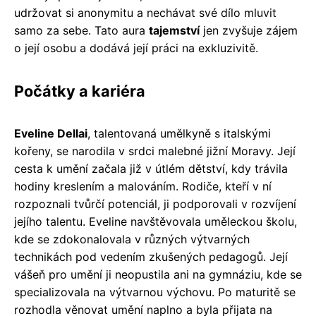
udržovat si anonymitu a nechávat své dílo mluvit
samo za sebe. Tato aura
tajemství
jen zvyšuje zájem
o její osobu a dodává její práci na exkluzivitě.
Počátky a kariéra
Eveline Dellai
, talentovaná umělkyně s italskými
kořeny, se narodila v srdci malebné jižní Moravy. Její
cesta k umění začala již v útlém dětství, kdy trávila
hodiny kreslením a malováním. Rodiče, kteří v ní
rozpoznali tvůrčí potenciál, ji podporovali v rozvíjení
jejího talentu. Eveline navštěvovala uměleckou školu,
kde se zdokonalovala v různých výtvarných
technikách pod vedením zkušených pedagogů. Její
vášeň pro umění ji neopustila ani na gymnáziu, kde se
specializovala na výtvarnou výchovu. Po maturitě se
rozhodla věnovat umění naplno a byla přijata na