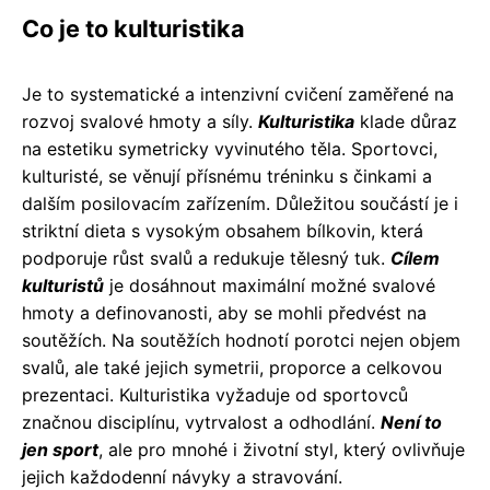
Co je to kulturistika
Je to systematické a intenzivní cvičení zaměřené na
rozvoj svalové hmoty a síly.
Kulturistika
klade důraz
na estetiku symetricky vyvinutého těla. Sportovci,
kulturisté, se věnují přísnému tréninku s činkami a
dalším posilovacím zařízením. Důležitou součástí je i
striktní dieta s vysokým obsahem bílkovin, která
podporuje růst svalů a redukuje tělesný tuk.
Cílem
kulturistů
je dosáhnout maximální možné svalové
hmoty a definovanosti, aby se mohli předvést na
soutěžích. Na soutěžích hodnotí porotci nejen objem
svalů, ale také jejich symetrii, proporce a celkovou
prezentaci. Kulturistika vyžaduje od sportovců
značnou disciplínu, vytrvalost a odhodlání.
Není to
jen sport
, ale pro mnohé i životní styl, který ovlivňuje
jejich každodenní návyky a stravování.