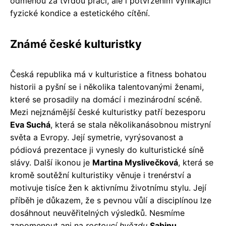
odměnou za tvrdou práci, ale i potvrzením vynikající
fyzické kondice a estetického cítění.
Známé české kulturistky
Česká republika má v kulturistice a fitness bohatou
historii a pyšní se i několika talentovanými ženami,
které se prosadily na domácí i mezinárodní scéně.
Mezi nejznámější české kulturistky patří bezesporu
Eva Suchá
, která se stala několikanásobnou mistryní
světa a Evropy. Její symetrie, vyrýsovanost a
pódiová prezentace ji vynesly do kulturistické síně
slávy. Další ikonou je
Martina Myslivečková
, která se
kromě soutěžní kulturistiky věnuje i trenérství a
motivuje tisíce žen k aktivnímu životnímu stylu. Její
příběh je důkazem, že s pevnou vůlí a disciplínou lze
dosáhnout neuvěřitelných výsledků. Nesmíme
zapomenout ani na
rostoucí hvězdu
Sabinu