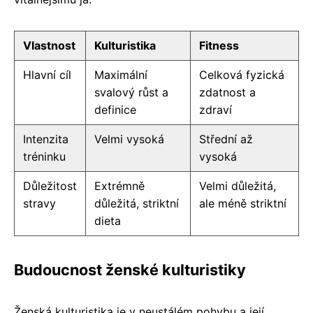
Vlastnost
Kulturistika
Fitness
Hlavní cíl
Maximální
Celková fyzická
svalový růst a
zdatnost a
definice
zdraví
Intenzita
Velmi vysoká
Střední až
tréninku
vysoká
Důležitost
Extrémně
Velmi důležitá,
stravy
důležitá, striktní
ale méně striktní
dieta
Budoucnost ženské kulturistiky
Ženská kulturistika je v neustálém pohybu a její