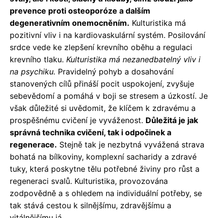
prevence proti osteoporóze a dalším
degenerativním onemocněním.
Kulturistika má
pozitivní vliv i na kardiovaskulární systém. Posilování
srdce vede ke zlepšení krevního oběhu a regulaci
krevního tlaku.
Kulturistika má nezanedbatelný vliv i
na psychiku.
Pravidelný pohyb a dosahování
stanovených cílů přináší pocit uspokojení, zvyšuje
sebevědomí a pomáhá v boji se stresem a úzkostí. Je
však důležité si uvědomit, že klíčem k zdravému a
prospěšnému cvičení je vyváženost.
Důležitá je jak
správná technika cvičení, tak i odpočinek a
regenerace.
Stejně tak je nezbytná vyvážená strava
bohatá na bílkoviny, komplexní sacharidy a zdravé
tuky, která poskytne tělu potřebné živiny pro růst a
regeneraci svalů. Kulturistika, provozována
zodpovědně a s ohledem na individuální potřeby, se
tak stává cestou k silnějšímu, zdravějšímu a
vitálnějšímu já.