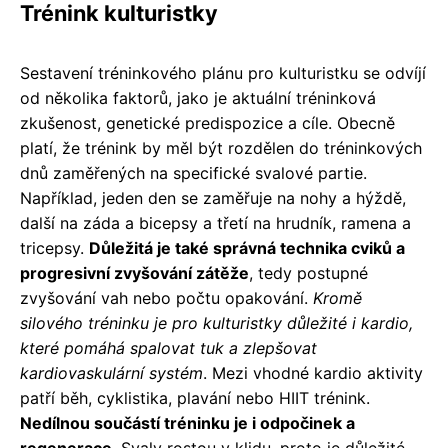
Trénink kulturistky
Sestavení tréninkového plánu pro kulturistku se odvíjí
od několika faktorů, jako je aktuální tréninková
zkušenost, genetické predispozice a cíle. Obecně
platí, že trénink by měl být rozdělen do tréninkových
dnů zaměřených na specifické svalové partie.
Například, jeden den se zaměřuje na nohy a hýždě,
další na záda a bicepsy a třetí na hrudník, ramena a
tricepsy.
Důležitá je také správná technika cviků a
progresivní zvyšování zátěže
, tedy postupné
zvyšování vah nebo počtu opakování.
Kromě
silového tréninku je pro kulturistky důležité i kardio,
které pomáhá spalovat tuk a zlepšovat
kardiovaskulární systém
. Mezi vhodné kardio aktivity
patří běh, cyklistika, plavání nebo HIIT trénink.
Nedílnou součástí tréninku je i odpočinek a
regenerace
. Svaly rostou v klidu, proto je důležité