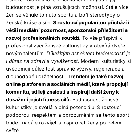
budoucnost je plná vzrušujících možností. Stále více
žen se věnuje tomuto sportu a boří stereotypy o
ženské kráse a síle.
S rostoucí popularitou přichází i
větší mediální pozornost, sponzorské příležitosti a
rozvoj profesionálních soutěží.
To vše přispívá k
profesionalizaci ženské kulturistiky a otevírá dveře
novým talentům.
Důležitým aspektem budoucnosti je
i důraz na zdraví a vyváženost.
Moderní kulturistky si
uvědomují důležitost správné výživy, regenerace a
dlouhodobé udržitelnosti.
Trendem je také rozvoj
online platforem a sociálních médií, které propojují
komunitu, sdílejí znalosti a inspirují další ženy k
dosažení jejich fitness cílů.
Budoucnost ženské
kulturistiky je světlá a plná potenciálu. S rostoucí
podporou, respektem a porozuměním se tento sport
bude i nadále rozvíjet a inspirovat ženy po celém
světě.