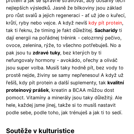
protein a jak se správně stravovat, aby dosáhly těch
nejlepších výsledků. Jasně že bílkoviny jsou základ
pro růst svalů a jejich regeneraci - ať už jde o kuřecí,
krůtí, ryby nebo vejce. A když nevíš
kdy pít protein
,
tak ti řeknu, že timing je fakt důležitej.
Sacharidy
ti
dají energii na pořádnej trénink - celozrnný pečivo,
ovoce, zelenina, rýže, to všechno potřebuješ. No a
pak jsou tu
zdravé tuky
, bez kterých by ti
nefungovaly hormony - avokádo, ořechy a oliváč
jsou super volba. Musíš taky hodně pít, bez vody to
prostě nejde, živiny se samy nepřenesou! A když už
řešíš, kdy pít protein a další suplementy, tak
kvalitní
proteinový prášek
, kreatin a BCAA můžou dost
pomoct. Vitamíny a minerály jsou taky důležitý. Ale
hele, každej jsme jinej, takže si to musíš nastavit
podle sebe, podle toho, jak trénuješ a jak ti to sedí.
Soutěže v kulturistice