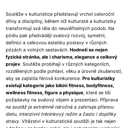
Soutěže v kulturistice představují vrchol celoroční
dřiny a disciplíny, během níž kulturisté a kulturistky
transformují svá těla do neuvěřitelných podob. Na
pódiu pak předvádějí svalový rozvoj, symetrii,
definici a celkovou estetiku postavy v různých
pózách a volných sestavách.
Hodnotí se nejen
fyzická stránka, ale i charisma, elegance a celkový
projev
. Soutěže probíhají v různých kategoriích,
rozdělených podle pohlaví, věku a úrovně zkušeností,
aby se zajistila férová konkurence.
Pro kulturistky
existují kategorie jako bikini fitness, bodyfitness,
wellness fitness, figure a physique
, které se liší
požadavky na svalový objem a prezentaci.
Příprava
na soutěž je extrémně náročná a zahrnuje přísnou
dietu, intenzivní tréninkový režim a často i doplňky
stravy
. Vítězství v kulturistické soutěži je tak nejen