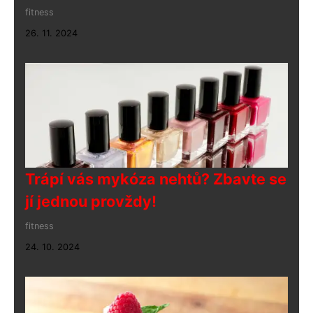
fitness
26. 11. 2024
Trápí vás mykóza nehtů? Zbavte se
jí jednou provždy!
fitness
24. 10. 2024