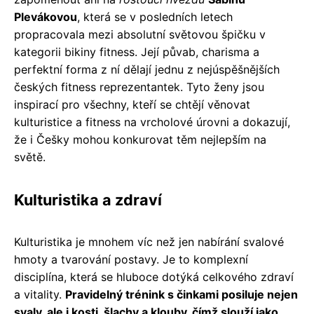
Plevákovou
, která se v posledních letech
propracovala mezi absolutní světovou špičku v
kategorii bikiny fitness. Její půvab, charisma a
perfektní forma z ní dělají jednu z nejúspěšnějších
českých fitness reprezentantek. Tyto ženy jsou
inspirací pro všechny, kteří se chtějí věnovat
kulturistice a fitness na vrcholové úrovni a dokazují,
že i Češky mohou konkurovat těm nejlepším na
světě.
Kulturistika a zdraví
Kulturistika je mnohem víc než jen nabírání svalové
hmoty a tvarování postavy. Je to komplexní
disciplína, která se hluboce dotýká celkového zdraví
a vitality.
Pravidelný trénink s činkami posiluje nejen
svaly, ale i kosti, šlachy a klouby, čímž slouží jako