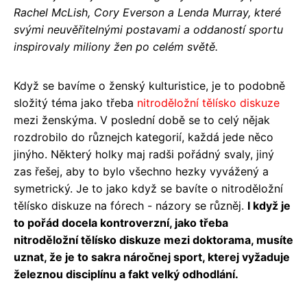
Rachel McLish, Cory Everson a Lenda Murray, které
svými neuvěřitelnými postavami a oddaností sportu
inspirovaly miliony žen po celém světě.
Když se bavíme o ženský kulturistice, je to podobně
složitý téma jako třeba
nitroděložní tělísko diskuze
mezi ženskýma. V poslední době se to celý nějak
rozdrobilo do různejch kategorií, každá jede něco
jinýho. Některý holky maj radši pořádný svaly, jiný
zas řešej, aby to bylo všechno hezky vyvážený a
symetrický. Je to jako když se bavíte o nitroděložní
tělísko diskuze na fórech - názory se různěj.
I když je
to pořád docela kontroverzní, jako třeba
nitroděložní tělísko diskuze mezi doktorama, musíte
uznat, že je to sakra náročnej sport, kterej vyžaduje
železnou disciplínu a fakt velký odhodlání.