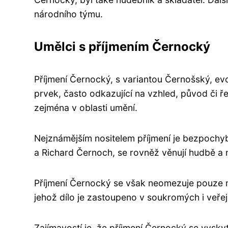
národního týmu.
Umělci s příjmením Černocký
Příjmení Černocký, s variantou Černošský, evok
prvek, často odkazující na vzhled, původ či ř
zejména v oblasti umění.
Nejznámějším nositelem příjmení je bezpochyb
a Richard Černoch, se rovněž věnují hudbě a n
Příjmení Černocký se však neomezuje pouze n
jehož dílo je zastoupeno v soukromých i veře
Zajímavostí je, že příjmení Černocký se vysky