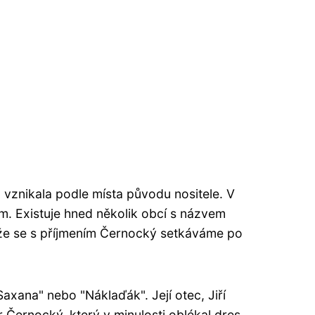
á vznikala podle místa původu nositele. V
. Existuje hned několik obcí s názvem
že se s příjmením Černocký setkáváme po
xana" nebo "Náklaďák". Její otec, Jiří
r Černocký, který v minulosti oblékal dres