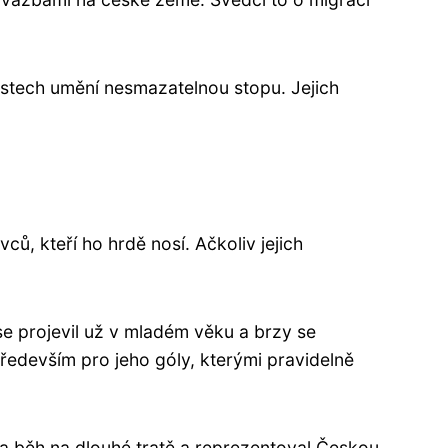
lastech umění nesmazatelnou stopu. Jejich
, kteří ho hrdě nosí. Ačkoliv jejich
e projevil už v mladém věku a brzy se
ředevším pro jeho góly, kterými pravidelně
 na běh na dlouhé tratě a reprezentoval Českou