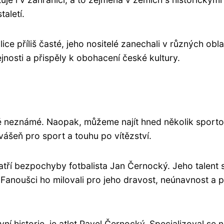
taletí.
ice příliš časté, jeho nositelé zanechali v různých ob
řejnosti a přispěly k obohacení české kultury.
 neznámé. Naopak, můžeme najít hned několik sportovců
 vášeň pro sport a touhu po vítězství.
tří bezpochyby fotbalista Jan Černocký. Jeho talent s
Fanoušci ho milovali pro jeho dravost, neúnavnost a p
í historie, je atlet Pavel Černocký. Specializoval se