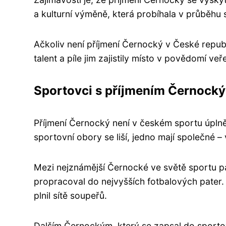
a kulturní výměně, která probíhala v průběhu s
Ačkoliv není příjmení Černocký v České republ
talent a píle jim zajistily místo v povědomí ve
Sportovci s příjmením Černocký
Příjmení Černocký není v českém sportu úplně
sportovní obory se liší, jedno mají společné –
Mezi nejznámější Černocké ve světě sportu pa
propracoval do nejvyšších fotbalových pater. 
plnil sítě soupeřů.
Dalším Černockým, který se zapsal do sportovn