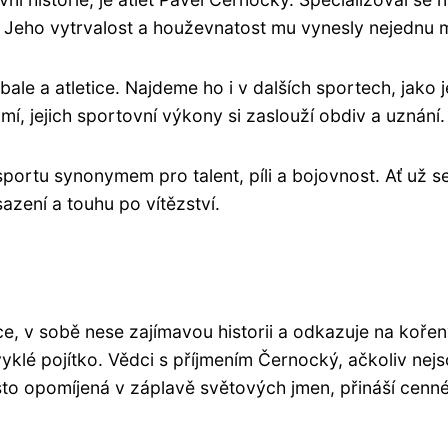
Jeho vytrvalost a houževnatost mu vynesly nejednu med
bale a atletice. Najdeme ho i v dalších sportech, jako 
mí, jejich sportovní výkony si zaslouží obdiv a uznání.
ortu synonymem pro talent, píli a bojovnost. Ať už se j
azení a touhu po vítězství.
 v sobě nese zajímavou historii a odkazuje na kořeny 
vyklé pojítko. Vědci s příjmením Černocký, ačkoliv nejs
sto opomíjená v záplavě světových jmen, přináší cenn