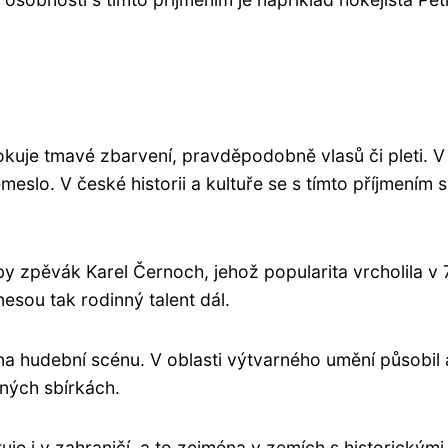
uje tmavé zbarvení, pravděpodobně vlasů či pleti. V mi
emeslo. V české historii a kultuře se s tímto příjmen
y zpěvák Karel Černoch, jehož popularita vrcholila v
esou tak rodinný talent dál.
a hudební scénu. V oblasti výtvarného umění působil 
jných sbírkách.
tuje i v zahraničí, a to zejména v zemích s historický