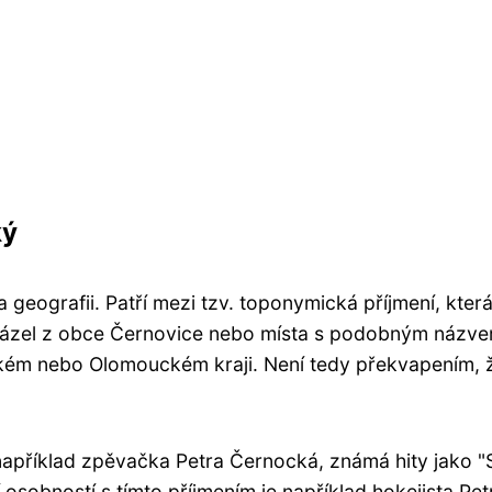
ký
 geografii. Patří mezi tzv. toponymická příjmení, kter
ázel z obce Černovice nebo místa s podobným názvem
ckém nebo Olomouckém kraji. Není tedy překvapením, 
apříklad zpěvačka Petra Černocká, známá hity jako "Sa
 osobností s tímto příjmením je například hokejista Pet