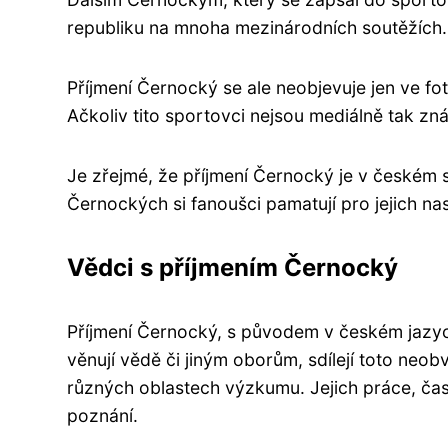
republiku na mnoha mezinárodních soutěžích. 
Příjmení Černocký se ale neobjevuje jen ve fot
Ačkoliv tito sportovci nejsou mediálně tak zná
Je zřejmé, že příjmení Černocký je v českém sp
Černockých si fanoušci pamatují pro jejich nas
Vědci s příjmením Černocký
Příjmení Černocký, s původem v českém jazyce,
věnují vědě či jiným oborům, sdílejí toto neob
různých oblastech výzkumu. Jejich práce, ča
poznání.