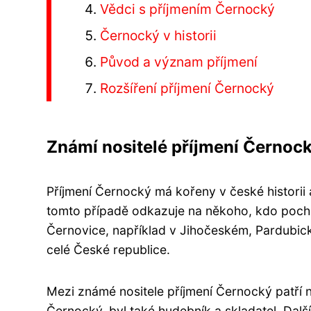
Vědci s příjmením Černocký
Černocký v historii
Původ a význam příjmení
Rozšíření příjmení Černocký
Známí nositelé příjmení Černoc
Příjmení Černocký má kořeny v české historii a
tomto případě odkazuje na někoho, kdo poch
Černovice, například v Jihočeském, Pardubi
celé České republice.
Mezi známé nositele příjmení Černocký patří n
Černocký, byl také hudebník a skladatel. Další