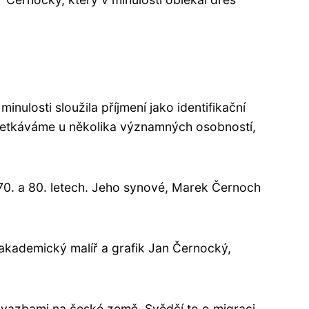
nulosti sloužila příjmení jako identifikační
ím setkáváme u několika významných osobností,
 70. a 80. letech. Jeho synové, Marek Černoch
akademický malíř a grafik Jan Černocký,
mi vazbami na české země. Svědčí to o migraci