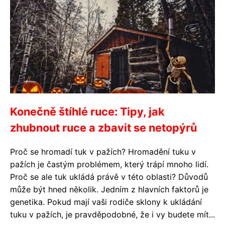
Konečně štíhlé ruce: Tipy, jak
zhubnout ruce a zbavit se netopýrů
Proč se hromadí tuk v pažích? Hromadění tuku v
pažích je častým problémem, který trápí mnoho lidí.
Proč se ale tuk ukládá právě v této oblasti? Důvodů
může být hned několik. Jedním z hlavních faktorů je
genetika. Pokud mají vaši rodiče sklony k ukládání
tuku v pažích, je pravděpodobné, že i vy budete mít...