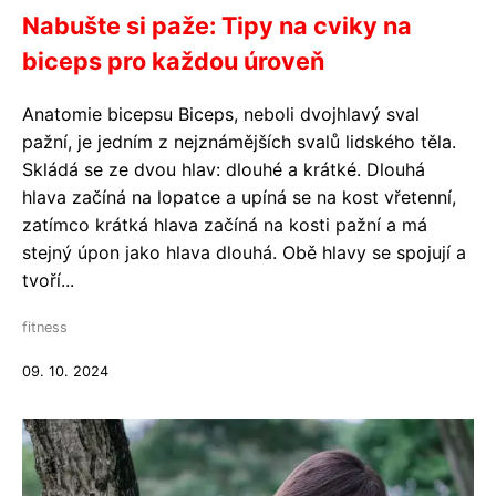
Nabušte si paže: Tipy na cviky na
biceps pro každou úroveň
Anatomie bicepsu Biceps, neboli dvojhlavý sval
pažní, je jedním z nejznámějších svalů lidského těla.
Skládá se ze dvou hlav: dlouhé a krátké. Dlouhá
hlava začíná na lopatce a upíná se na kost vřetenní,
zatímco krátká hlava začíná na kosti pažní a má
stejný úpon jako hlava dlouhá. Obě hlavy se spojují a
tvoří...
fitness
09. 10. 2024