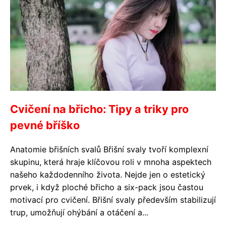
Cvičení na břicho: Tipy a triky pro
pevné bříško
Anatomie břišních svalů Břišní svaly tvoří komplexní
skupinu, která hraje klíčovou roli v mnoha aspektech
našeho každodenního života. Nejde jen o estetický
prvek, i když ploché břicho a six-pack jsou častou
motivací pro cvičení. Břišní svaly především stabilizují
trup, umožňují ohýbání a otáčení a...