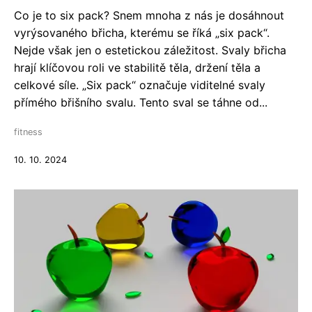
Co je to six pack? Snem mnoha z nás je dosáhnout
vyrýsovaného břicha, kterému se říká „six pack“.
Nejde však jen o estetickou záležitost. Svaly břicha
hrají klíčovou roli ve stabilitě těla, držení těla a
celkové síle. „Six pack“ označuje viditelné svaly
přímého břišního svalu. Tento sval se táhne od...
fitness
10. 10. 2024