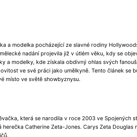
ka a modelka pocházející ze slavné rodiny Hollywoo
lecké nadání projevila již v útlém věku, kdy se objevi
ky a modelky, kde získala obdivný ohlas svých fanoušků
covitost ve své práci jako umělkyně. Tento článek se 
 své místo ve světě showbyznysu.
vačka, která se narodila v roce 2003 ve Spojených st
á herečka Catherine Zeta-Jones. Carys Zeta Douglas m
ičů.