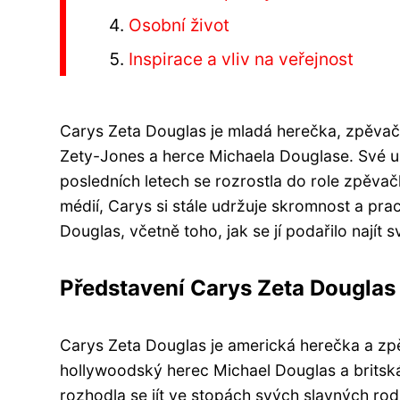
Osobní život
Inspirace a vliv na veřejnost
Carys Zeta Douglas je mladá herečka, zpěvač
Zety-Jones a herce Michaela Douglase. Své umě
posledních letech se rozrostla do role zpěvač
médií, Carys si stále udržuje skromnost a pra
Douglas, včetně toho, jak se jí podařilo najít
Představení Carys Zeta Douglas
Carys Zeta Douglas je americká herečka a zpě
hollywoodský herec Michael Douglas a britsk
rozhodla se jít ve stopách svých slavných rod