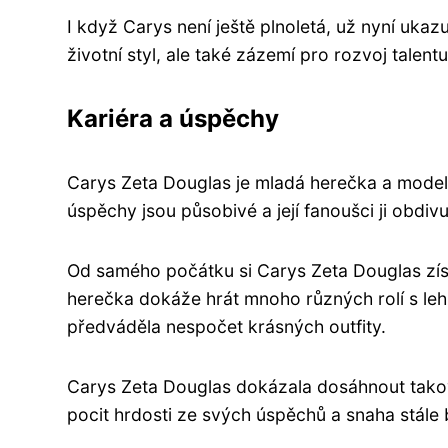
I když Carys není ještě plnoletá, už nyní ukazu
životní styl, ale také zázemí pro rozvoj talentu
Kariéra a úspěchy
Carys Zeta Douglas je mladá herečka a modelka
úspěchy jsou působivé a její fanoušci ji obdivu
Od samého počátku si Carys Zeta Douglas získ
herečka dokáže hrát mnoho různých rolí s lehk
předváděla nespočet krásných outfity.
Carys Zeta Douglas dokázala dosáhnout takový
pocit hrdosti ze svých úspěchů a snaha stále b