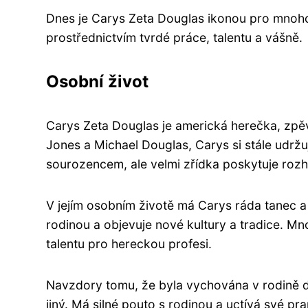
Dnes je Carys Zeta Douglas ikonou pro mnoho m
prostřednictvím tvrdé práce, talentu a vášně.
Osobní život
Carys Zeta Douglas je americká herečka, zpěva
Jones a Michael Douglas, Carys si stále udržu
sourozencem, ale velmi zřídka poskytuje roz
V jejím osobním životě má Carys ráda tanec a 
rodinou a objevuje nové kultury a tradice. M
talentu pro hereckou profesi.
Navzdory tomu, že byla vychována v rodině d
jiný. Má silné pouto s rodinou a uctívá své pra