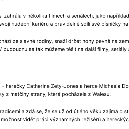
 si zahrála v několika filmech a seriálech, jako napříkl
voji hudební kariéru a pravidelně sdílí své písničky na 
ází ze slavné rodiny, snaží držet nohy pevně na zem
V budoucnu se tak můžeme těšit na další filmy, seriály
ů - herečky Catherine Zety-Jones a herce Michaela D
ky z matčiny strany, která pocházela z Walesu.
dicemi a zdá se, že se už od útlého věku zajímá o stej
k možnost vidět práci významných režisérů a hereckýc