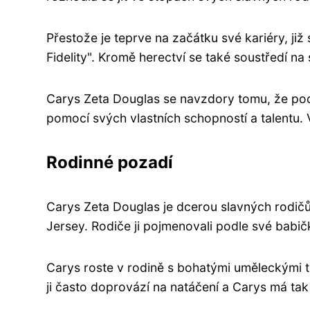
Přestože je teprve na začátku své kariéry, již
Fidelity". Kromě herectví se také soustředí na s
Carys Zeta Douglas se navzdory tomu, že poch
pomocí svých vlastních schopností a talentu. 
Rodinné pozadí
Carys Zeta Douglas je dcerou slavných rodič
Jersey. Rodiče ji pojmenovali podle své babič
Carys roste v rodině s bohatými uměleckými tra
ji často doprovází na natáčení a Carys má ta