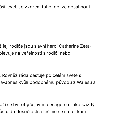
šší level. Je vzorem toho, co lze dosáhnout
ejí rodiče jsou slavní herci Catherine Zeta-
evuje na veřejnosti s rodiči nebo
u. Rovněž ráda cestuje po celém světě s
 Zeta-Jones kvůli podobnému původu z Walesu a
snaží se být obyčejným teenagerem jako každý
růstu do dospělosti a těšíme se na to, kam ji