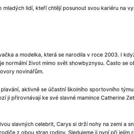
ladých lidí, kteří chtějí posunout svou kariéru na vy
čka a modelka, která se narodila v roce 2003. I když j
je normální život mimo svět showbyznysu. Často se obj
hovory novinářům.
plavání, aktivně se účastní školního sportovního tým
nozí ji přirovnávají ke své slavné mamince Catherine
vou slavných celebrit, Carys si drží nohy na zemi a 
rodiče z obou stran rodiny. Sledujeme ji nyní při jejím 