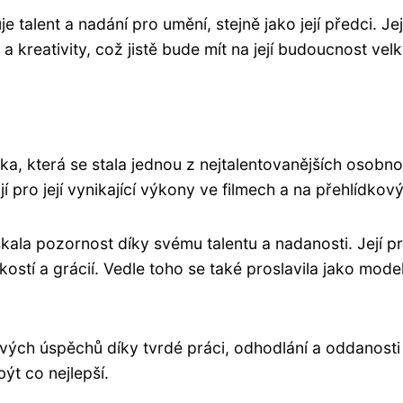
je talent a nadání pro umění, stejně jako její předci. J
 a kreativity, což jistě bude mít na její budoucnost velký
, která se stala jednou z nejtalentovanějších osobnos
jí pro její vynikající výkony ve filmech a na přehlídko
ala pozornost díky svému talentu a nadanosti. Její pr
ostí a grácií. Vedle toho se také proslavila jako model
ch úspěchů díky tvrdé práci, odhodlání a oddanosti s
ýt co nejlepší.